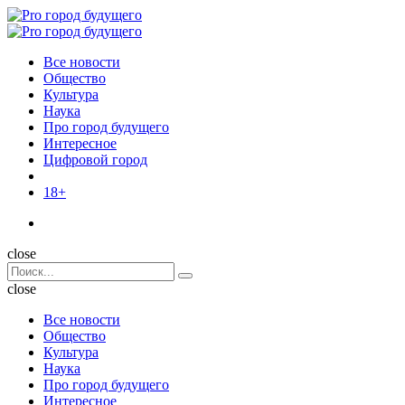
Menu
Поиск
Menu
Pro
город
Все новости
будущего
Общество
Культура
Наука
Про город будущего
Интересное
Цифровой город
18+
Поиск
close
Search
Поиск
for:
close
Все новости
Общество
Культура
Наука
Про город будущего
Интересное