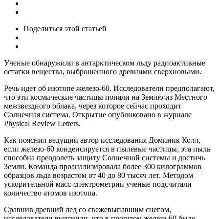
Поделиться
этой статьей
Ученые обнаружили в антарктическом льду радиоактивные
остатки вещества, выброшенного древними сверхновыми.
Речь идет об изотопе железо-60. Исследователи предполагают,
что эти космические частицы попали на Землю из Местного
межзвездного облака, через которое сейчас проходит
Солнечная система. Открытие опубликовано в журнале
Physical Review Letters.
Как пояснил ведущий автор исследования Доминик Колл,
если железо-60 конденсируется в пылевые частицы, эта пыль
способна преодолеть защиту Солнечной системы и достичь
Земли. Команда проанализировала более 300 килограммов
образцов льда возрастом от 40 до 80 тысяч лет. Методом
ускорительной масс-спектрометрии ученые подсчитали
количество атомов изотопа.
Сравнив древний лед со свежевыпавшим снегом,
исследователи выяснили, что в прошлом железа-60 было