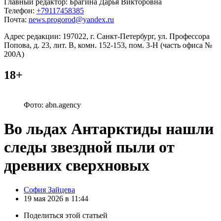
Главный редактор: Брагина Дарья Викторовна
Телефон:
+79117458385
Почта:
news.progorod@yandex.ru
Адрес редакции: 197022, г. Санкт-Петербург, ул. Профессора
Попова, д. 23, лит. В, комн. 152-153, пом. 3-Н (часть офиса №
200А)
18+
Фото: abn.agency
Во льдах Антарктиды нашли
следы звездной пыли от
древних сверхновых
Posted
София Зайцева
by
19 мая 2026 в 11:44
Поделиться
этой статьей