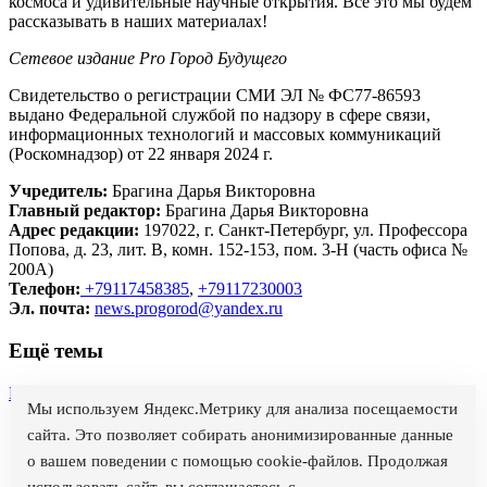
космоса и удивительные научные открытия. Все это мы будем
рассказывать в наших материалах!
Сетевое издание Рrо Город Будущего
Свидетельство о регистрации СМИ ЭЛ № ФС77-86593
выдано Федеральной службой по надзору в сфере связи,
информационных технологий и массовых коммуникаций
(Роскомнадзор) от 22 января 2024 г.
Учредитель:
Брагина Дарья Викторовна
Главный редактор:
Брагина Дарья Викторовна
Адрес редакции:
197022, г. Санкт-Петербург, ул. Профессора
Попова, д. 23, лит. В, комн. 152-153, пом. 3-Н (часть офиса №
200А)
Телефон:
+79117458385
,
+79117230003
Эл. почта:
news.progorod@yandex.ru
Ещё темы
Политика
Происшествия
Мы используем Яндекс.Метрику для анализа посещаемости
О проекте
сайта. Это позволяет собирать анонимизированные данные
Вакансии
о вашем поведении с помощью cookie-файлов. Продолжая
Реклама