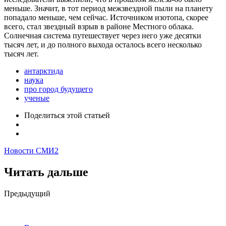
меньше. Значит, в тот период межзвездной пыли на планету
попадало меньше, чем сейчас. Источником изотопа, скорее
всего, стал звездный взрыв в районе Местного облака.
Солнечная система путешествует через него уже десятки
тысяч лет, и до полного выхода осталось всего несколько
тысяч лет.
антарктида
наука
про город будущего
ученые
Поделиться
этой статьей
Новости СМИ2
Читать дальше
Post
Предыдущий
navigation