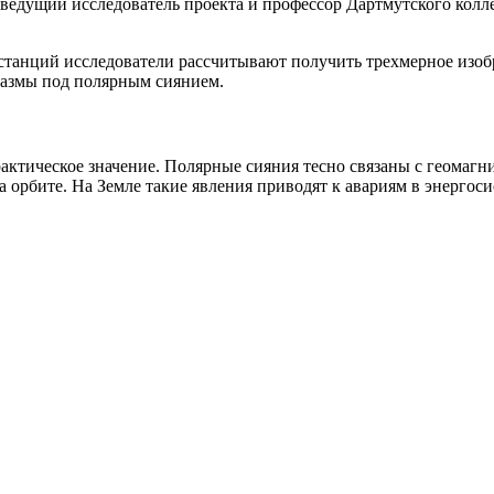
ведущий исследователь проекта и профессор Дартмутского колле
 станций исследователи рассчитывают получить трехмерное изо
лазмы под полярным сиянием.
практическое значение. Полярные сияния тесно связаны с геомаг
на орбите. На Земле такие явления приводят к авариям в энерг