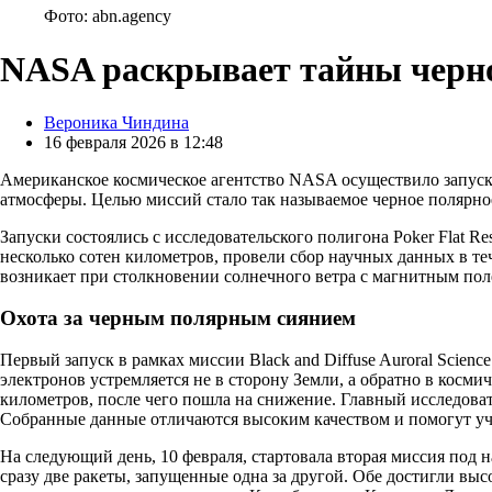
Фото: abn.agency
NASA раскрывает тайны черно
Posted
Вероника Чиндина
by
16 февраля 2026 в 12:48
Американское космическое агентство NASA осуществило запуск д
атмосферы. Целью миссий стало так называемое черное полярное
Запуски состоялись с исследовательского полигона Poker Flat R
несколько сотен километров, провели сбор научных данных в те
возникает при столкновении солнечного ветра с магнитным пол
Охота за черным полярным сиянием
Первый запуск в рамках миссии Black and Diffuse Auroral Scien
электронов устремляется не в сторону Земли, а обратно в косм
километров, после чего пошла на снижение. Главный исследоват
Собранные данные отличаются высоким качеством и помогут уч
На следующий день, 10 февраля, стартовала вторая миссия под н
сразу две ракеты, запущенные одна за другой. Обе достигли в