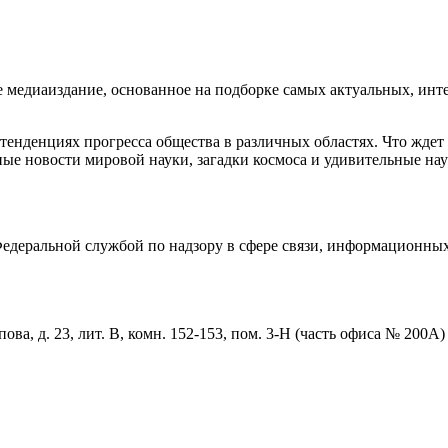
едиаиздание, основанное на подборке самых актуальных, интер
енденциях прогресса общества в различных областях. Что ждет
ые новости мировой науки, загадки космоса и удивительные нау
деральной службой по надзору в сфере связи, информационных
ова, д. 23, лит. В, комн. 152-153, пом. 3-Н (часть офиса № 200А)