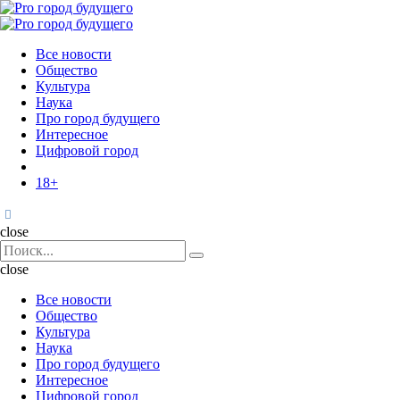
Menu
Поиск
Menu
Pro
город
Все новости
будущего
Общество
Культура
Наука
Про город будущего
Интересное
Цифровой город
18+
Поиск
close
Search
Поиск
for:
close
Все новости
Общество
Культура
Наука
Про город будущего
Интересное
Цифровой город