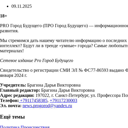
09.11.2025
18+
PRO Город Будущего (ПРО Город Будущего) — информационное м
развития.
Мы стремимся дать нашему читателю информацию о последних т
интеллект? Будут ли в тренде «умные» города? Самые любопытн
материалах!
Сетевое издание Рrо Город Будущего
Свидетельство о регистрации СМИ ЭЛ № ФС77-86593 выдано Фе
января 2024 г.
Учредитель:
Брагина Дарья Викторовна
Главный редактор:
Брагина Дарья Викторовна
Адрес редакции:
197022, г. Санкт-Петербург, ул. Профессора Поп
Телефон:
+79117458385
,
+79117230003
Эл. почта:
news.progorod@yandex.ru
Ещё темы
Политика
Происшествия