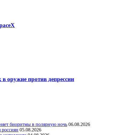
paceX
 в оружие против депрессии
няет биоритмы в полярную ночь
06.08.2026
я россиян
05.08.2026