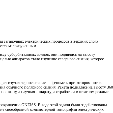
ия загадочных электрических процессов в верхних слоях
ается малоизученным.
лассу суборбитальных зондов: они поднялись на высоту
целью аппаратов стало изучение северного сияния, которое
парат изучал черное сияние — феномен, при котором поток
ния обычного полярного сияния. Ракета поднялась на высоту 360
по плану, а научная аппаратура отработала в штатном режиме.
e, сокращенно GNEISS. В ходе этой задачи были задействованы
ание своеобразной компьютерной томографии электрических