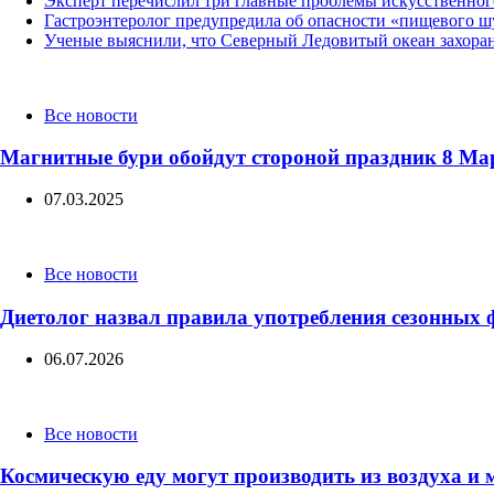
Эксперт перечислил три главные проблемы искусственног
Гастроэнтеролог предупредила об опасности «пищевого ш
Ученые выяснили, что Северный Ледовитый океан захоран
Categories
Все новости
Магнитные бури обойдут стороной праздник 8 Ма
07.03.2025
Categories
Все новости
Диетолог назвал правила употребления сезонных 
06.07.2026
Categories
Все новости
Космическую еду могут производить из воздуха и 