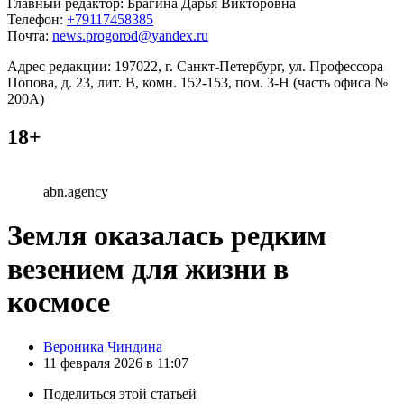
Главный редактор: Брагина Дарья Викторовна
Телефон:
+79117458385
Почта:
news.progorod@yandex.ru
Адрес редакции: 197022, г. Санкт-Петербург, ул. Профессора
Попова, д. 23, лит. В, комн. 152-153, пом. 3-Н (часть офиса №
200А)
18+
abn.agency
Земля оказалась редким
везением для жизни в
космосе
Posted
Вероника Чиндина
by
11 февраля 2026 в 11:07
Поделиться
этой статьей