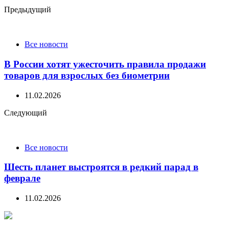
Post
Предыдущий
navigation
Все новости
В России хотят ужесточить правила продажи
товаров для взрослых без биометрии
11.02.2026
Следующий
Все новости
Шесть планет выстроятся в редкий парад в
феврале
11.02.2026