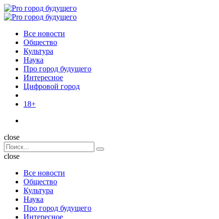
Menu
Поиск
Menu
Pro
город
Все новости
будущего
Общество
Культура
Наука
Про город будущего
Интересное
Цифровой город
18+
Поиск
close
Search
Поиск
for:
close
Все новости
Общество
Культура
Наука
Про город будущего
Интересное