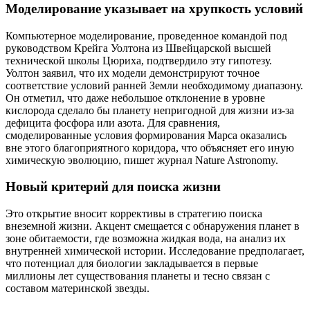
Моделирование указывает на хрупкость условий
Компьютерное моделирование, проведенное командой под
руководством Крейга Уолтона из Швейцарской высшей
технической школы Цюриха, подтвердило эту гипотезу.
Уолтон заявил, что их модели демонстрируют точное
соответствие условий ранней Земли необходимому диапазону.
Он отметил, что даже небольшое отклонение в уровне
кислорода сделало бы планету непригодной для жизни из-за
дефицита фосфора или азота. Для сравнения,
смоделированные условия формирования Марса оказались
вне этого благоприятного коридора, что объясняет его иную
химическую эволюцию, пишет журнал Nature Astronomy.
Новый критерий для поиска жизни
Это открытие вносит коррективы в стратегию поиска
внеземной жизни. Акцент смещается с обнаружения планет в
зоне обитаемости, где возможна жидкая вода, на анализ их
внутренней химической истории. Исследование предполагает,
что потенциал для биологии закладывается в первые
миллионы лет существования планеты и тесно связан с
составом материнской звезды.