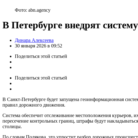
Фото: abn.agency
В Петербурге внедрят систем
Posted
Динара Алексеева
by
30 января 2026 в 09:52
Поделиться
этой статьей
Поделиться
этой статьей
В Санкт-Петербурге будет запущена геоинформационная систе
правил дорожного движения.
Система обеспечит отслеживание местоположения курьеров, и
пересечение контрольных границ, штрафы будут накладываться
столицы.
По словам Полякова, это упростит разбор дорожных происшест