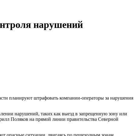
контроля нарушений
ласти планируют штрафовать компании-операторы за нарушения
влении нарушений, таких как выезд в запрещенную зону или
рилл Поляков на прямой линии правительства Северной
ают опасные ситуации, двигаясь по пешеходным зонам.