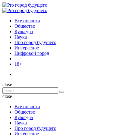
Menu
Поиск
Menu
Pro
город
Все новости
будущего
Общество
Культура
Наука
Про город будущего
Интересное
Цифровой город
18+
Поиск
close
Search
Поиск
for:
close
Все новости
Общество
Культура
Наука
Про город будущего
Интересное