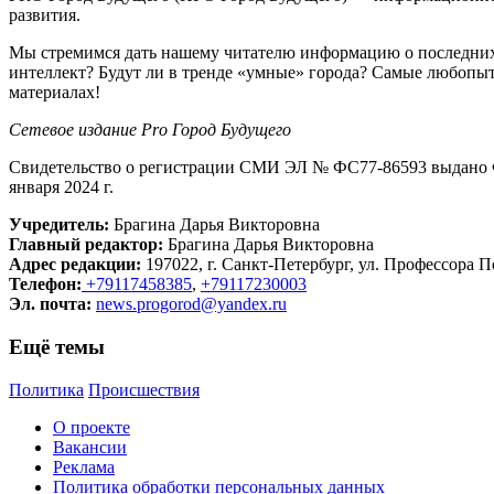
развития.
Мы стремимся дать нашему читателю информацию о последних 
интеллект? Будут ли в тренде «умные» города? Самые любопыт
материалах!
Сетевое издание Рrо Город Будущего
Свидетельство о регистрации СМИ ЭЛ № ФС77-86593 выдано Ф
января 2024 г.
Учредитель:
Брагина Дарья Викторовна
Главный редактор:
Брагина Дарья Викторовна
Адрес редакции:
197022, г. Санкт-Петербург, ул. Профессора По
Телефон:
+79117458385
,
+79117230003
Эл. почта:
news.progorod@yandex.ru
Ещё темы
Политика
Происшествия
О проекте
Вакансии
Реклама
Политика обработки персональных данных