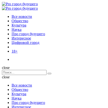
Menu
Поиск
Menu
Pro
город
Все новости
будущего
Общество
Культура
Наука
Про город будущего
Интересное
Цифровой город
18+
Поиск
close
Search
Поиск
for:
close
Все новости
Общество
Культура
Наука
Про город будущего
Интересное