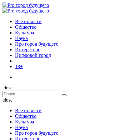
Menu
Поиск
Menu
Pro
город
Все новости
будущего
Общество
Культура
Наука
Про город будущего
Интересное
Цифровой город
18+
Поиск
close
Search
Поиск
for:
close
Все новости
Общество
Культура
Наука
Про город будущего
Интересное