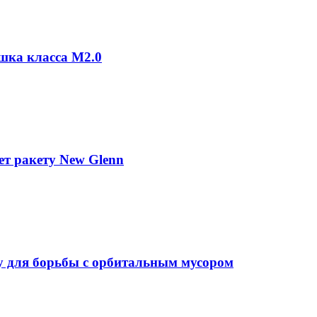
шка класса М2.0
ет ракету New Glenn
у для борьбы с орбитальным мусором