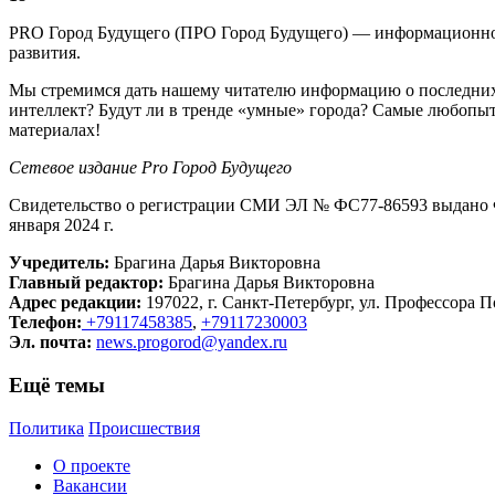
PRO Город Будущего (ПРО Город Будущего) — информационное 
развития.
Мы стремимся дать нашему читателю информацию о последних 
интеллект? Будут ли в тренде «умные» города? Самые любопыт
материалах!
Сетевое издание Рrо Город Будущего
Свидетельство о регистрации СМИ ЭЛ № ФС77-86593 выдано Ф
января 2024 г.
Учредитель:
Брагина Дарья Викторовна
Главный редактор:
Брагина Дарья Викторовна
Адрес редакции:
197022, г. Санкт-Петербург, ул. Профессора По
Телефон:
+79117458385
,
+79117230003
Эл. почта:
news.progorod@yandex.ru
Ещё темы
Политика
Происшествия
О проекте
Вакансии