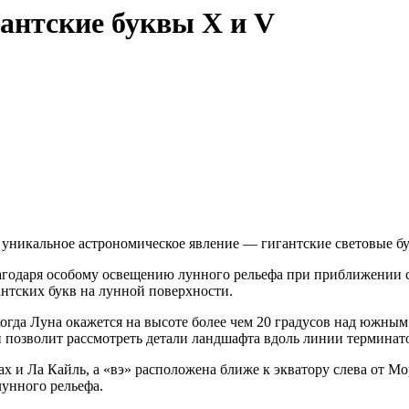
гантские буквы X и V
уникальное астрономическое явление — гигантские световые бу
лагодаря особому освещению лунного рельефа при приближении с
антских букв на лунной поверхности.
 когда Луна окажется на высоте более чем 20 градусов над южн
й позволит рассмотреть детали ландшафта вдоль линии терминат
х и Ла Кайль, а «вэ» расположена ближе к экватору слева от Мо
лунного рельефа.