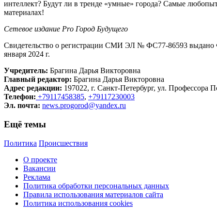
интеллект? Будут ли в тренде «умные» города? Самые любопыт
материалах!
Сетевое издание Рrо Город Будущего
Свидетельство о регистрации СМИ ЭЛ № ФС77-86593 выдано Ф
января 2024 г.
Учредитель:
Брагина Дарья Викторовна
Главный редактор:
Брагина Дарья Викторовна
Адрес редакции:
197022, г. Санкт-Петербург, ул. Профессора По
Телефон:
+79117458385
,
+79117230003
Эл. почта:
news.progorod@yandex.ru
Ещё темы
Политика
Происшествия
О проекте
Вакансии
Реклама
Политика обработки персональных данных
Правила использования материалов сайта
Политика использования cookies