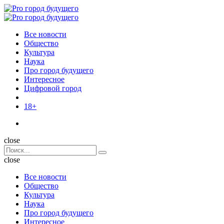
Menu
Поиск
Menu
Pro
город
Все новости
будущего
Общество
Культура
Наука
Про город будущего
Интересное
Цифровой город
18+
Поиск
close
Search
Поиск
for:
close
Все новости
Общество
Культура
Наука
Про город будущего
Интересное