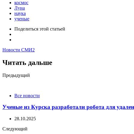
космос
Луна
наука
ученые
Поделиться
этой статьей
Новости СМИ2
Читать дальше
Post
Предыдущий
navigation
Все новости
Ученые из Курска разработали робота для удале
28.10.2025
Следующий