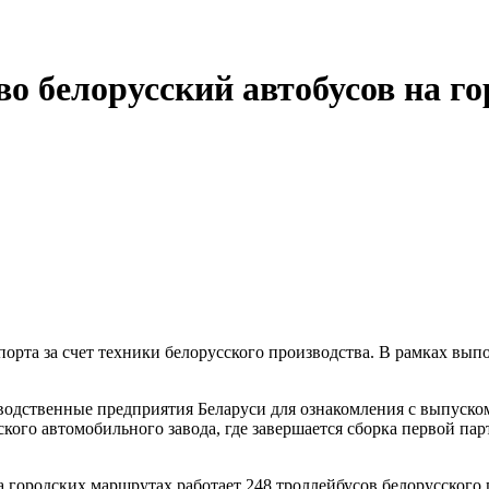
во белорусский автобусов на г
орта за счет техники белорусского производства. В рамках выпо
водственные предприятия Беларуси для ознакомления с выпуском
о автомобильного завода, где завершается сборка первой парт
 городских маршрутах работает 248 троллейбусов белорусского 