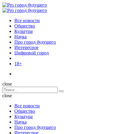
Menu
Поиск
Menu
Pro
город
Все новости
будущего
Общество
Культура
Наука
Про город будущего
Интересное
Цифровой город
18+
Поиск
close
Search
Поиск
for:
close
Все новости
Общество
Культура
Наука
Про город будущего
Интересное