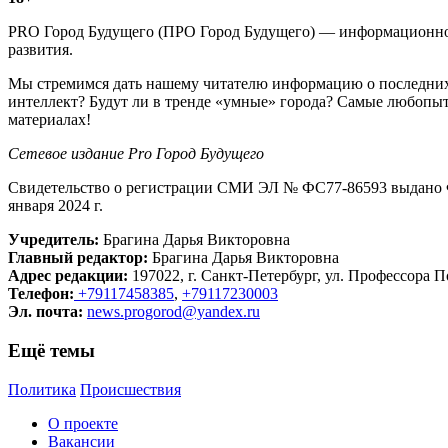
PRO Город Будущего (ПРО Город Будущего) — информационное 
развития.
Мы стремимся дать нашему читателю информацию о последних 
интеллект? Будут ли в тренде «умные» города? Самые любопыт
материалах!
Сетевое издание Рrо Город Будущего
Свидетельство о регистрации СМИ ЭЛ № ФС77-86593 выдано Ф
января 2024 г.
Учредитель:
Брагина Дарья Викторовна
Главный редактор:
Брагина Дарья Викторовна
Адрес редакции:
197022, г. Санкт-Петербург, ул. Профессора По
Телефон:
+79117458385
,
+79117230003
Эл. почта:
news.progorod@yandex.ru
Ещё темы
Политика
Происшествия
О проекте
Вакансии