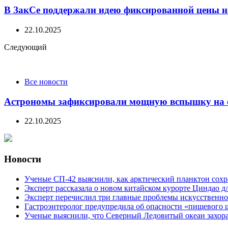
В ЗакСе поддержали идею фиксированной цены на
22.10.2025
Следующий
Все новости
Астрономы зафиксировали мощную вспышку на о
22.10.2025
Новости
Ученые СП-42 выяснили, как арктический планктон сох
Эксперт рассказала о новом китайском курорте Циндао д
Эксперт перечислил три главные проблемы искусственно
Гастроэнтеролог предупредила об опасности «пищевого 
Ученые выяснили, что Северный Ледовитый океан захора