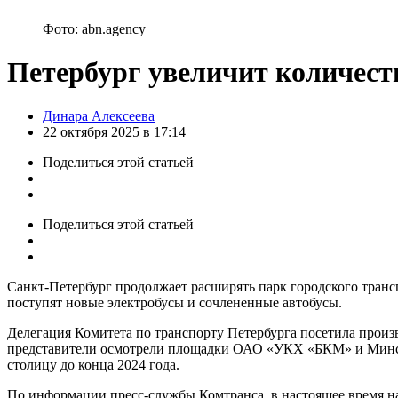
Фото: abn.agency
Петербург увеличит количест
Posted
Динара Алексеева
by
22 октября 2025 в 17:14
Поделиться
этой статьей
Поделиться
этой статьей
Санкт-Петербург продолжает расширять парк городского трансп
поступят новые электробусы и сочлененные автобусы.
Делегация Комитета по транспорту Петербурга посетила произ
представители осмотрели площадки ОАО «УКХ «БКМ» и Минског
столицу до конца 2024 года.
По информации пресс-службы Комтранса, в настоящее время на