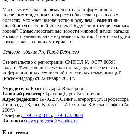
Мы стремимся дать нашему читателю информацию о
последних тенденциях прогресса общества в различных
областях. Что ждет человечество в будущем? Заменит ли
людей искусственный интеллект? Будут ли в тренде «умные»
города? Самые любопытные новости мировой науки, загадки
космоса и удивительные научные открытия. Все это мы будем
рассказывать в наших материалах!
Сетевое издание Рrо Город Будущего
Свидетельство о регистрации СМИ ЭЛ № ФС77-86593
выдано Федеральной службой по надзору в сфере связи,
информационных технологий и массовых коммуникаций
(Роскомнадзор) от 22 января 2024 г.
Учредитель:
Брагина Дарья Викторовна
Главный редактор:
Брагина Дарья Викторовна
Адрес редакции:
197022, г. Санкт-Петербург, ул. Профессора
Попова, д. 23, лит. В, комн. 152-153, пом. 3-Н (часть офиса №
200А)
Телефон:
+79117458385
,
+79117230003
Эл. почта:
news.progorod@yandex.ru
Ещё темы