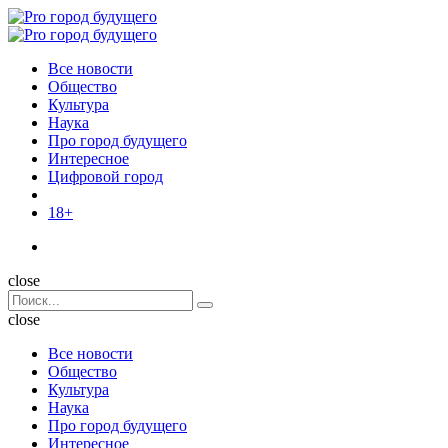
Menu
Поиск
Menu
Pro
город
Все новости
будущего
Общество
Культура
Наука
Про город будущего
Интересное
Цифровой город
18+
Поиск
close
Search
Поиск
for:
close
Все новости
Общество
Культура
Наука
Про город будущего
Интересное