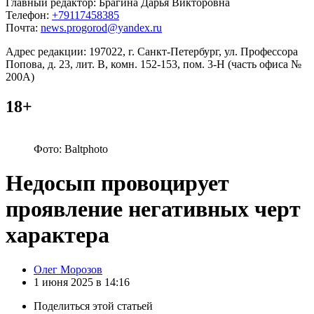
Главный редактор: Брагина Дарья Викторовна
Телефон:
+79117458385
Почта:
news.progorod@yandex.ru
Адрес редакции: 197022, г. Санкт-Петербург, ул. Профессора
Попова, д. 23, лит. В, комн. 152-153, пом. 3-Н (часть офиса №
200А)
18+
Фото: Baltphoto
Недосып провоцирует
проявление негативных черт
характера
Posted
Олег Морозов
by
1 июня 2025 в 14:16
Поделиться
этой статьей