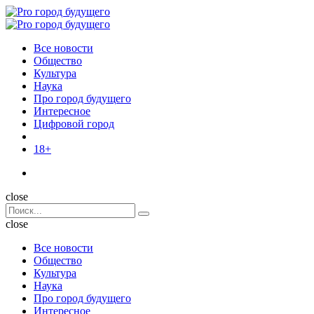
Menu
Поиск
Menu
Pro
город
Все новости
будущего
Общество
Культура
Наука
Про город будущего
Интересное
Цифровой город
18+
Поиск
close
Search
Поиск
for:
close
Все новости
Общество
Культура
Наука
Про город будущего
Интересное