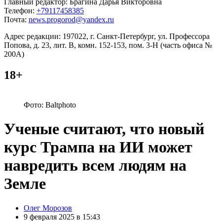
Главный редактор: Брагина Дарья Викторовна
Телефон:
+79117458385
Почта:
news.progorod@yandex.ru
Адрес редакции: 197022, г. Санкт-Петербург, ул. Профессора
Попова, д. 23, лит. В, комн. 152-153, пом. 3-Н (часть офиса №
200А)
18+
Фото: Baltphoto
Ученые считают, что новый
курс Трампа на ИИ может
навредить всем людям на
Земле
Posted
Олег Морозов
by
9 февраля 2025 в 15:43