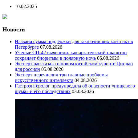
10.02.2025
Новости
Названа сумма поддержки для заключивших контракт в
Петербурге
07.08.2026
Ученые СП-42 выяснили, как арктический планктон
сохраняет биоритмы в полярную ночь
06.08.2026
Эксперт рассказала о новом китайском курорте Циндао
для россиян
05.08.2026
Эксперт перечислил три главные проблемы
искусственного интеллекта
04.08.2026
Гастроэнтеролог предупредила об опасности «пищевого
шума» и его последствиях
03.08.2026