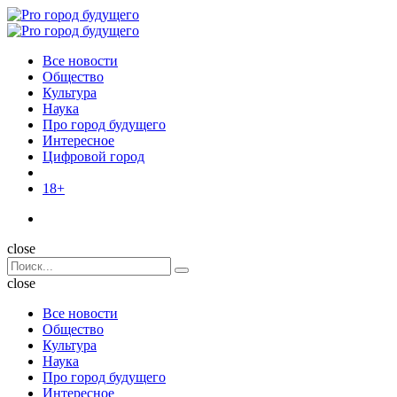
Menu
Поиск
Menu
Pro
город
Все новости
будущего
Общество
Культура
Наука
Про город будущего
Интересное
Цифровой город
18+
Поиск
close
Search
Поиск
for:
close
Все новости
Общество
Культура
Наука
Про город будущего
Интересное