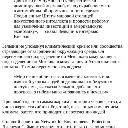
Для этого нам нужно стать энергетически
доминирующей державой, вернуть рабочие места
в автомобильной промышленности, сделать
Соединенные Штаты мировой столицей
искусственного интеллекта и провести реформу
для увеличения инвестиций в американскую
экономику», — сказал Зельдин в интервью
Breitbart.
Зельдин не упомянул климатический кризис или сообщества,
страдающие от загрязнения окружающей среды. Он
переименовал подразделение по Мексиканскому заливу в
подразделение по Мексиканскому заливу и Атлантике после
попытки Трампа переименовать водоем.
«Мир не погибнет из-за изменения климата, и во
имя этой угрозы людей подталкивали к безумным
поступкам», — сказал Зельдин, добавив, что
прогнозы о гибели мира «появились и исчезли».
Прошлый год стал самым жарким в истории человечества, а
число жертв стихийных бедствий, вызванных изменением
климата, растет, что приводит к переселению людей.
Старший советник Network for Environmental Protection
Джереми Саймонс считает, что это только начало миссии