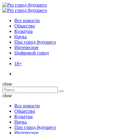
Menu
Поиск
Menu
Pro
город
Все новости
будущего
Общество
Культура
Наука
Про город будущего
Интересное
Цифровой город
18+
Поиск
close
Search
Поиск
for:
close
Все новости
Общество
Культура
Наука
Про город будущего
Интересное