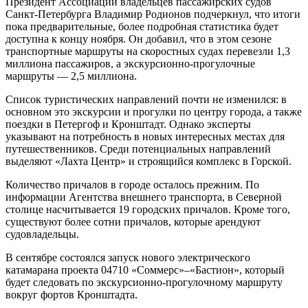
Президент Ассоциации владельцев пассажирских судов
Санкт-Петербурга Владимир Родионов подчеркнул, что итоги
пока предварительные, более подробная статистика будет
доступна к концу ноября. Он добавил, что в этом сезоне
транспортные маршруты на скоростных судах перевезли 1,3
миллиона пассажиров, а экскурсионно-прогулочные
маршруты — 2,5 миллиона.
Список туристических направлений почти не изменился: в
основном это экскурсии и прогулки по центру города, а также
поездки в Петергоф и Кронштадт. Однако эксперты
указывают на потребность в новых интересных местах для
путешественников. Среди потенциальных направлений
выделяют «Лахта Центр» и строящийся комплекс в Горской.
Количество причалов в городе осталось прежним. По
информации Агентства внешнего транспорта, в Северной
столице насчитывается 19 городских причалов. Кроме того,
существуют более сотни причалов, которые арендуют
судовладельцы.
В сентябре состоялся запуск нового электрического
катамарана проекта 04710 «Соммерс»–«Бастион», который
будет следовать по экскурсионно-прогулочному маршруту
вокруг фортов Кронштадта.