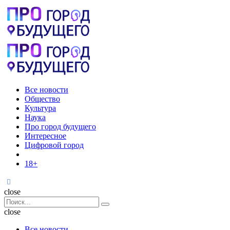
Menu
Поиск
Menu
Pro
город
будущего
Все новости
Общество
Культура
Наука
Про город будущего
Интересное
Цифровой город
18+
Поиск
close
Search
Поиск
for:
close
Все новости