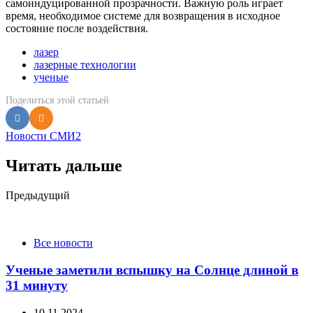
самоиндуцированной прозрачности. Важную роль играет
время, необходимое системе для возвращения в исходное
состояние после воздействия.
лазер
лазерные технологии
ученые
Поделиться
этой статьей
Новости СМИ2
Читать дальше
Post
Предыдущий
navigation
Все новости
Ученые заметили вспышку на Солнце длиной в
31 минуту
10.11.2024