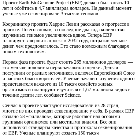
Проект Earth BioGenome Project (EBP) должен был занять 10
лет и обойтись в 4,7 миллиарда долларов. На данный момент
ученые уже секвенировали 3 тысячи геномов.
Координатор проекта Харрис Левин рассказал о прогрессе в
проекте. По его словам, за последние два года количество
изученных геномов увеличилось вдвое. Теперь EBP
планирует завершить проект к 2032 году, потратив меньше
денег, чем предполагалось. Это стало возможным благодаря
новым технологиям.
Первая фаза проекта будет стоить 265 миллионов долларов —
это меньше половины первоначальной оценки. Деньги
поступили от разных источников, включая Европейский Союз
и частных благотворителей. Ученые начали с изучения одного
представителя каждого из 10 тысяч семейств живых
организмов и планируют изучить все 1,67 миллиона видов в
течение десяти лет, сообщает Science.
Сейчас в проекте участвуют исследователи из 28 стран,
многие из них проводят секвенирование у себя. В рамках EBP
создано 58 «филиалов», которые работают над особыми
группами организмов или местными видами. Все они
используют стандарты качества и протоколы секвенирования
от EBP. Ученые планируют создать 150 тысяч