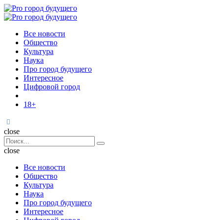
Menu
Поиск
Menu
Pro
город
Все новости
будущего
Общество
Культура
Наука
Про город будущего
Интересное
Цифровой город
18+
Поиск
close
Search
Поиск
for:
close
Все новости
Общество
Культура
Наука
Про город будущего
Интересное