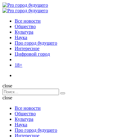
Menu
Поиск
Menu
Pro
город
Все новости
будущего
Общество
Культура
Наука
Про город будущего
Интересное
Цифровой город
18+
Поиск
close
Search
Поиск
for:
close
Все новости
Общество
Культура
Наука
Про город будущего
Интересное