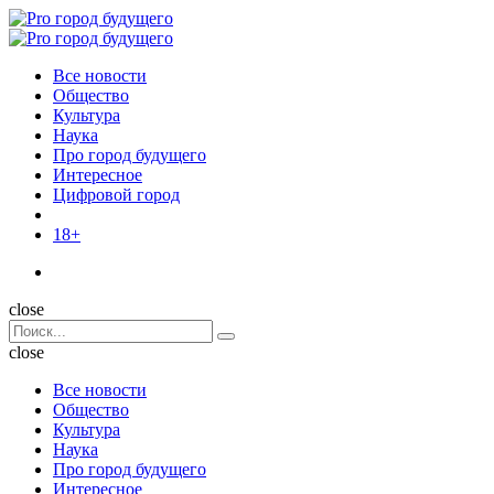
Menu
Поиск
Menu
Pro
город
Все новости
будущего
Общество
Культура
Наука
Про город будущего
Интересное
Цифровой город
18+
Поиск
close
Search
Поиск
for:
close
Все новости
Общество
Культура
Наука
Про город будущего
Интересное