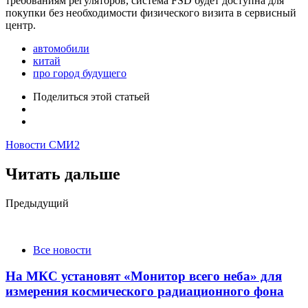
требованиям регуляторов, система FSD будет доступна для
покупки без необходимости физического визита в сервисный
центр.
автомобили
китай
про город будущего
Поделиться
этой статьей
Новости СМИ2
Читать дальше
Post
Предыдущий
navigation
Все новости
На МКС установят «Монитор всего неба» для
измерения космического радиационного фона