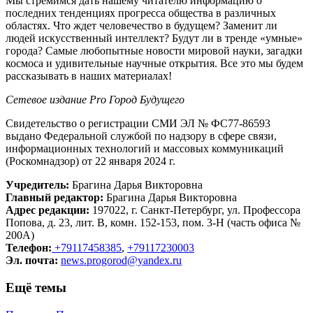
Мы стремимся дать нашему читателю информацию о
последних тенденциях прогресса общества в различных
областях. Что ждет человечество в будущем? Заменит ли
людей искусственный интеллект? Будут ли в тренде «умные»
города? Самые любопытные новости мировой науки, загадки
космоса и удивительные научные открытия. Все это мы будем
рассказывать в наших материалах!
Сетевое издание Рrо Город Будущего
Свидетельство о регистрации СМИ ЭЛ № ФС77-86593
выдано Федеральной службой по надзору в сфере связи,
информационных технологий и массовых коммуникаций
(Роскомнадзор) от 22 января 2024 г.
Учредитель:
Брагина Дарья Викторовна
Главный редактор:
Брагина Дарья Викторовна
Адрес редакции:
197022, г. Санкт-Петербург, ул. Профессора
Попова, д. 23, лит. В, комн. 152-153, пом. 3-Н (часть офиса №
200А)
Телефон:
+79117458385
,
+79117230003
Эл. почта:
news.progorod@yandex.ru
Ещё темы