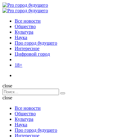
Menu
Поиск
Menu
Pro
город
Все новости
будущего
Общество
Культура
Наука
Про город будущего
Интересное
Цифровой город
18+
Поиск
close
Search
Поиск
for:
close
Все новости
Общество
Культура
Наука
Про город будущего
Интересное