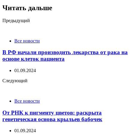
Читать дальше
Post
Предыдущий
navigation
Все новости
В РФ начали производить лекарства от рака на
основе клеток пациента
01.09.2024
Следующий
Все новости
От РНК к пигменту цветов: раскрыта
генетическая основа крыльев бабочек
01.09.2024