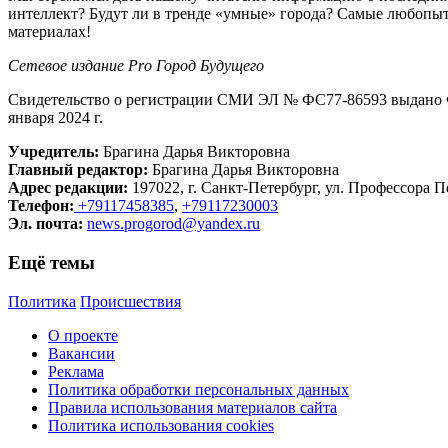
интеллект? Будут ли в тренде «умные» города? Самые любопыт
материалах!
Сетевое издание Рrо Город Будущего
Свидетельство о регистрации СМИ ЭЛ № ФС77-86593 выдано Ф
января 2024 г.
Учредитель:
Брагина Дарья Викторовна
Главный редактор:
Брагина Дарья Викторовна
Адрес редакции:
197022, г. Санкт-Петербург, ул. Профессора По
Телефон:
+79117458385
,
+79117230003
Эл. почта:
news.progorod@yandex.ru
Ещё темы
Политика
Происшествия
О проекте
Вакансии
Реклама
Политика обработки персональных данных
Правила использования материалов сайта
Политика использования cookies