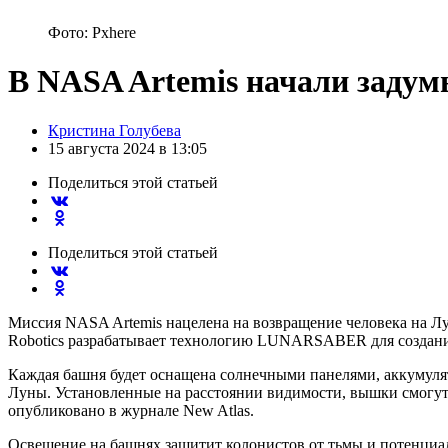
Фото: Pxhere
В NASA Artemis начали задум
Posted
Кристина Голубева
by
15 августа 2024 в 13:05
Поделиться
этой статьей
Поделиться
этой статьей
Миссия NASA Artemis нацелена на возвращение человека на Лу
Robotics разрабатывает технологию LUNARSABER для создани
Каждая башня будет оснащена солнечными панелями, аккумуля
Луны. Установленные на расстоянии видимости, вышки смогут
опубликовано в журнале New Atlas.
Освещение на башнях защитит колонистов от тьмы и потенциаль