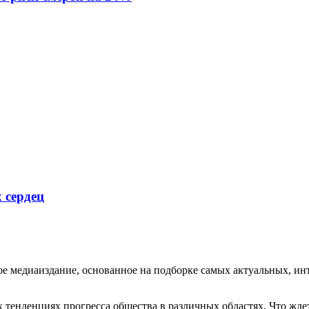
 сердец
медиаиздание, основанное на подборке самых актуальных, инте
тенденциях прогресса общества в различных областях. Что жде