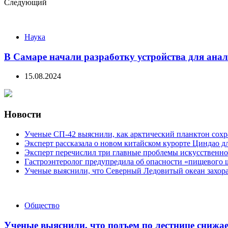
Следующий
Наука
В Самаре начали разработку устройства для анал
15.08.2024
Новости
Ученые СП-42 выяснили, как арктический планктон сох
Эксперт рассказала о новом китайском курорте Циндао д
Эксперт перечислил три главные проблемы искусственно
Гастроэнтеролог предупредила об опасности «пищевого 
Ученые выяснили, что Северный Ледовитый океан захора
Categories
Общество
Ученые выяснили, что подъем по лестнице снижае