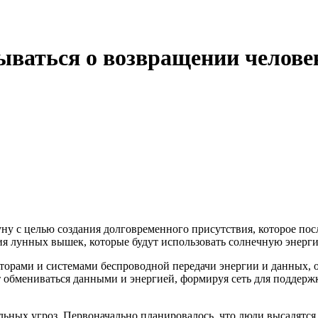
ываться о возвращении челове
ну с целью создания долговременного присутствия, которое по
я лунных вышек, которые будут использовать солнечную энерг
торами и системами беспроводной передачи энергии и данных, 
 обмениваться данными и энергией, формируя сеть для поддерж
ных угроз. Первоначально планировалось, что люди высадятся н