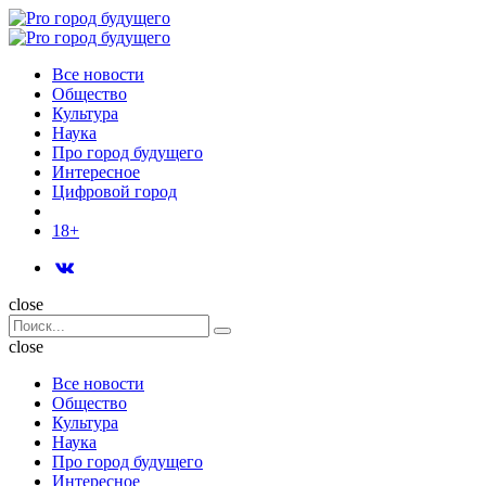
Menu
Поиск
Menu
Pro
город
Все новости
будущего
Общество
Культура
Наука
Про город будущего
Интересное
Цифровой город
18+
Поиск
close
Search
Поиск
for:
close
Все новости
Общество
Культура
Наука
Про город будущего
Интересное