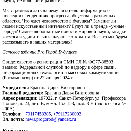
науки, технологий и развития.
Мы стремимся дать нашему читателю информацию о
последних тенденциях прогресса общества в различных
областях. Что ждет человечество в будущем? Заменит ли
людей искусственный интеллект? Будут ли в тренде «умные»
города? Самые любопытные новости мировой науки, загадки
космоса и удивительные научные открытия. Все это мы будем
рассказывать в наших материалах!
Сетевое издание Рrо Город Будущего
Свидетельство о регистрации СМИ ЭЛ № ФС77-86593
выдано Федеральной службой по надзору в сфере связи,
информационных технологий и массовых коммуникаций
(Роскомнадзор) от 22 января 2024 г.
Учредитель:
Брагина Дарья Викторовна
Главный редактор:
Брагина Дарья Викторовна
Адрес редакции:
197022, г. Санкт-Петербург, ул. Профессора
Попова, д. 23, лит. В, комн. 152-153, пом. 3-Н (часть офиса №
200А)
Телефон:
+79117458385
,
+79117230003
Эл. почта:
news.progorod@yandex.ru
Ещё темы