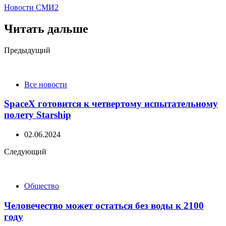
Новости СМИ2
Читать дальше
Post
Предыдущий
navigation
Все новости
SpaceX готовится к четвертому испытательному
полету Starship
02.06.2024
Следующий
Общество
Человечество может остаться без воды к 2100
году