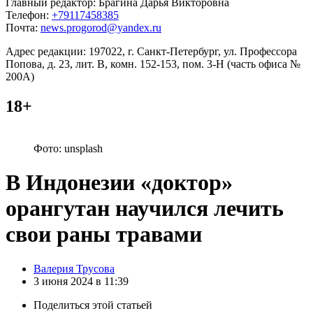
Главный редактор: Брагина Дарья Викторовна
Телефон:
+79117458385
Почта:
news.progorod@yandex.ru
Адрес редакции: 197022, г. Санкт-Петербург, ул. Профессора
Попова, д. 23, лит. В, комн. 152-153, пом. 3-Н (часть офиса №
200А)
18+
Фото: unsplash
В Индонезии «доктор»
орангутан научился лечить
свои раны травами
Posted
Валерия Трусова
by
3 июня 2024 в 11:39
Поделиться
этой статьей