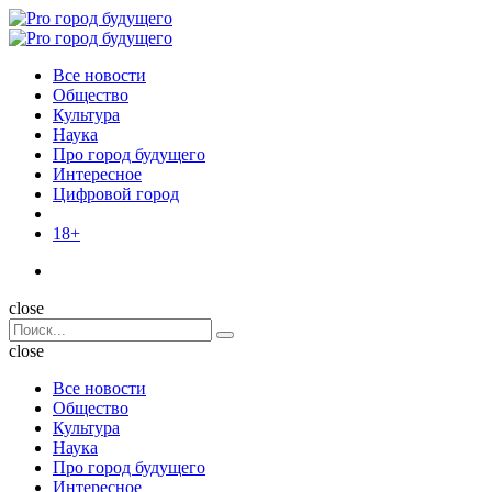
Menu
Поиск
Menu
Pro
город
Все новости
будущего
Общество
Культура
Наука
Про город будущего
Интересное
Цифровой город
18+
Поиск
close
Search
Поиск
for:
close
Все новости
Общество
Культура
Наука
Про город будущего
Интересное