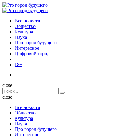
Menu
Поиск
Menu
Pro
город
Все новости
будущего
Общество
Культура
Наука
Про город будущего
Интересное
Цифровой город
18+
Поиск
close
Search
Поиск
for:
close
Все новости
Общество
Культура
Наука
Про город будущего
Интересное