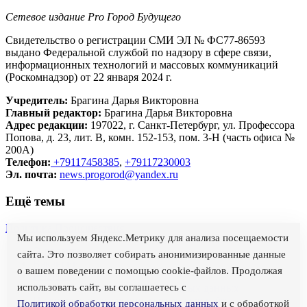
Сетевое издание Рrо Город Будущего
Свидетельство о регистрации СМИ ЭЛ № ФС77-86593
выдано Федеральной службой по надзору в сфере связи,
информационных технологий и массовых коммуникаций
(Роскомнадзор) от 22 января 2024 г.
Учредитель:
Брагина Дарья Викторовна
Главный редактор:
Брагина Дарья Викторовна
Адрес редакции:
197022, г. Санкт-Петербург, ул. Профессора
Попова, д. 23, лит. В, комн. 152-153, пом. 3-Н (часть офиса №
200А)
Телефон:
+79117458385
,
+79117230003
Эл. почта:
news.progorod@yandex.ru
Ещё темы
Политика
Происшествия
Мы используем Яндекс.Метрику для анализа посещаемости
О проекте
сайта. Это позволяет собирать анонимизированные данные
Вакансии
о вашем поведении с помощью cookie-файлов. Продолжая
Реклама
использовать сайт, вы соглашаетесь с
Политика обработки персональных данных
Правила использования материалов сайта
Политикой обработки персональных данных
и с обработкой