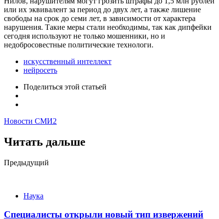
Нилов, нарушителям могут грозить штрафы до 1,5 млн рублей
или их эквивалент за период до двух лет, а также лишение
свободы на срок до семи лет, в зависимости от характера
нарушения. Такие меры стали необходимы, так как дипфейки
сегодня используют не только мошенники, но и
недобросовестные политические технологи.
искусственный интеллект
нейросеть
Поделиться
этой статьей
Новости СМИ2
Читать дальше
Post
Предыдущий
navigation
Наука
Специалисты открыли новый тип извержений