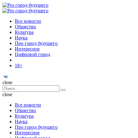
Menu
Поиск
Menu
Pro
город
Все новости
будущего
Общество
Культура
Наука
Про город будущего
Интересное
Цифровой город
18+
Поиск
close
Search
Поиск
for:
close
Все новости
Общество
Культура
Наука
Про город будущего
Интересное