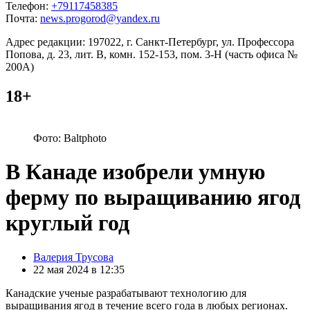
Телефон:
+79117458385
Почта:
news.progorod@yandex.ru
Адрес редакции: 197022, г. Санкт-Петербург, ул. Профессора
Попова, д. 23, лит. В, комн. 152-153, пом. 3-Н (часть офиса №
200А)
18+
Фото: Baltphoto
В Канаде изобрели умную
ферму по выращиванию ягод
круглый год
Posted
Валерия Трусова
by
22 мая 2024 в 12:35
Канадские ученые разрабатывают технологию для
выращивания ягод в течение всего года в любых регионах.