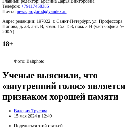
Главный редактор: Брагина Дарья Викторовна
Телефон:
+79117458385
Почта:
news.progorod@yandex.ru
Адрес редакции: 197022, г. Санкт-Петербург, ул. Профессора
Попова, д. 23, лит. В, комн. 152-153, пом. 3-Н (часть офиса №
200А)
18+
Фото: Baltphоto
Ученые выяснили, что
«внутренний голос» является
признаком хорошей памяти
Posted
Валерия Трусова
by
15 мая 2024 в 12:49
Поделиться
этой статьей