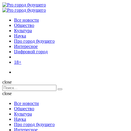
Menu
Поиск
Menu
Pro
город
Все новости
будущего
Общество
Культура
Наука
Про город будущего
Интересное
Цифровой город
18+
Поиск
close
Search
Поиск
for:
close
Все новости
Общество
Культура
Наука
Про город будущего
Интересное