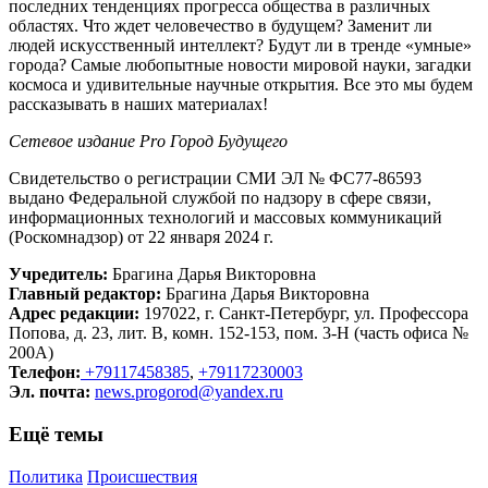
последних тенденциях прогресса общества в различных
областях. Что ждет человечество в будущем? Заменит ли
людей искусственный интеллект? Будут ли в тренде «умные»
города? Самые любопытные новости мировой науки, загадки
космоса и удивительные научные открытия. Все это мы будем
рассказывать в наших материалах!
Сетевое издание Рrо Город Будущего
Свидетельство о регистрации СМИ ЭЛ № ФС77-86593
выдано Федеральной службой по надзору в сфере связи,
информационных технологий и массовых коммуникаций
(Роскомнадзор) от 22 января 2024 г.
Учредитель:
Брагина Дарья Викторовна
Главный редактор:
Брагина Дарья Викторовна
Адрес редакции:
197022, г. Санкт-Петербург, ул. Профессора
Попова, д. 23, лит. В, комн. 152-153, пом. 3-Н (часть офиса №
200А)
Телефон:
+79117458385
,
+79117230003
Эл. почта:
news.progorod@yandex.ru
Ещё темы
Политика
Происшествия