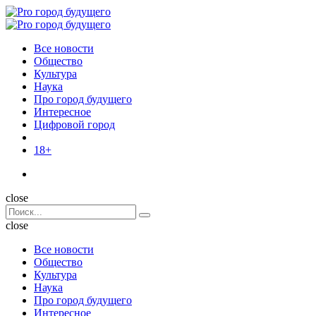
Menu
Поиск
Menu
Pro
город
Все новости
будущего
Общество
Культура
Наука
Про город будущего
Интересное
Цифровой город
18+
Поиск
close
Search
Поиск
for:
close
Все новости
Общество
Культура
Наука
Про город будущего
Интересное