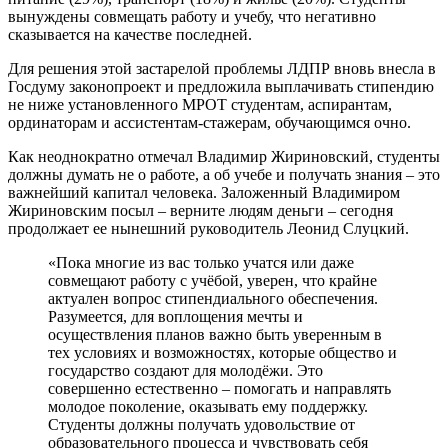
вынуждены совмещать работу и учебу, что негативно
сказывается на качестве последней.
Для решения этой застарелой проблемы ЛДПР вновь внесла в
Госдуму законопроект и предложила выплачивать стипендию
не ниже установленного МРОТ студентам, аспирантам,
ординаторам и ассистентам-стажерам, обучающимся очно.
Как неоднократно отмечал Владимир Жириновский, студенты
должны думать не о работе, а об учебе и получать знания – это
важнейший капитал человека. Заложенный Владимиром
Жириновским посыл – верните людям деньги – сегодня
продолжает ее нынешний руководитель Леонид Слуцкий.
«Пока многие из вас только учатся или даже
совмещают работу с учёбой, уверен, что крайне
актуален вопрос стипендиального обеспечения.
Разумеется, для воплощения мечты и
осуществления планов важно быть уверенным в
тех условиях и возможностях, которые общество и
государство создают для молодёжи. Это
совершенно естественно – помогать и направлять
молодое поколение, оказывать ему поддержку.
Студенты должны получать удовольствие от
образовательного процесса и чувствовать себя