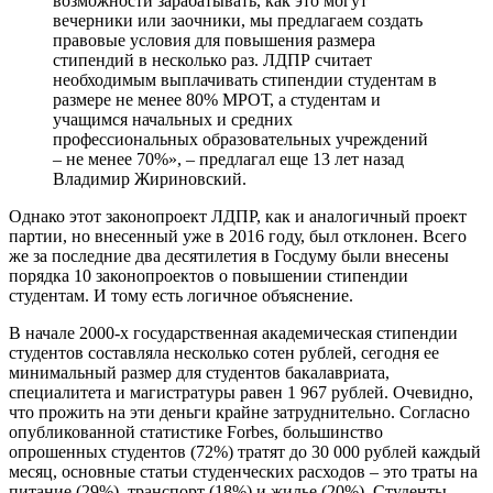
возможности зарабатывать, как это могут
вечерники или заочники, мы предлагаем создать
правовые условия для повышения размера
стипендий в несколько раз. ЛДПР считает
необходимым выплачивать стипендии студентам в
размере не менее 80% МРОТ, а студентам и
учащимся начальных и средних
профессиональных образовательных учреждений
– не менее 70%», – предлагал еще 13 лет назад
Владимир Жириновский.
Однако этот законопроект ЛДПР, как и аналогичный проект
партии, но внесенный уже в 2016 году, был отклонен. Всего
же за последние два десятилетия в Госдуму были внесены
порядка 10 законопроектов о повышении стипендии
студентам. И тому есть логичное объяснение.
В начале 2000-х государственная академическая стипендии
студентов составляла несколько сотен рублей, сегодня ее
минимальный размер для студентов бакалавриата,
специалитета и магистратуры равен 1 967 рублей. Очевидно,
что прожить на эти деньги крайне затруднительно. Согласно
опубликованной статистике Forbes, большинство
опрошенных студентов (72%) тратят до 30 000 рублей каждый
месяц, основные статьи студенческих расходов – это траты на
питание (29%), транспорт (18%) и жилье (20%). Студенты