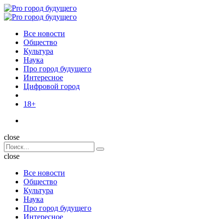
Menu
Поиск
Menu
Pro
город
Все новости
будущего
Общество
Культура
Наука
Про город будущего
Интересное
Цифровой город
18+
Поиск
close
Search
Поиск
for:
close
Все новости
Общество
Культура
Наука
Про город будущего
Интересное