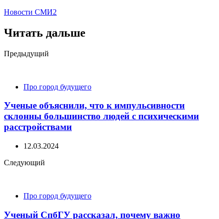
Новости СМИ2
Читать дальше
Post
Предыдущий
navigation
Про город будущего
Ученые объяснили, что к импульсивности
склонны большинство людей с психическими
расстройствами
12.03.2024
Следующий
Про город будущего
Ученый СпбГУ рассказал, почему важно