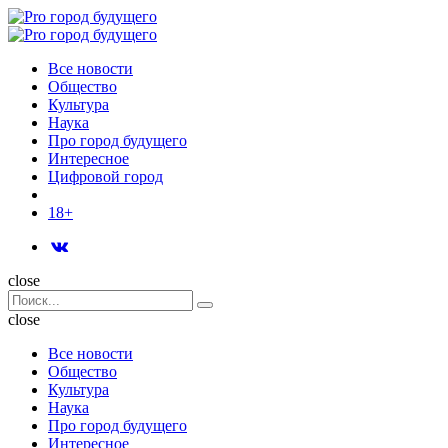
Menu
Поиск
Menu
Pro
город
Все новости
будущего
Общество
Культура
Наука
Про город будущего
Интересное
Цифровой город
18+
Поиск
close
Search
Поиск
for:
close
Все новости
Общество
Культура
Наука
Про город будущего
Интересное