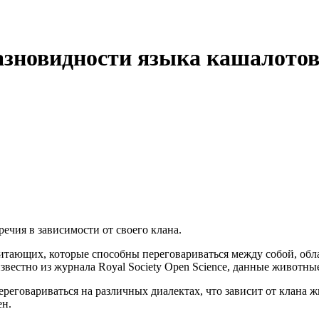
азновидности языка кашалото
ечия в зависимости от своего клана.
опитающих, которые способны переговариваться между собой, об
звестно из журнала Royal Society Open Science, данные животны
еговариваться на различных диалектах, что зависит от клана ж
ен.