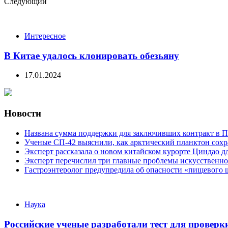
Следующий
Интересное
В Китае удалось клонировать обезьяну
17.01.2024
Новости
Названа сумма поддержки для заключивших контракт в П
Ученые СП-42 выяснили, как арктический планктон сох
Эксперт рассказала о новом китайском курорте Циндао д
Эксперт перечислил три главные проблемы искусственно
Гастроэнтеролог предупредила об опасности «пищевого 
Categories
Наука
Российские ученые разработали тест для проверк