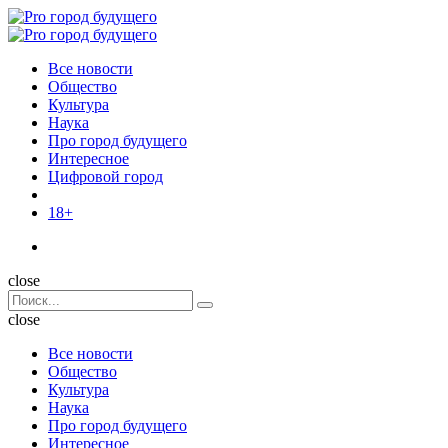
Menu
Поиск
Menu
Pro
город
Все новости
будущего
Общество
Культура
Наука
Про город будущего
Интересное
Цифровой город
18+
Поиск
close
Search
Поиск
for:
close
Все новости
Общество
Культура
Наука
Про город будущего
Интересное