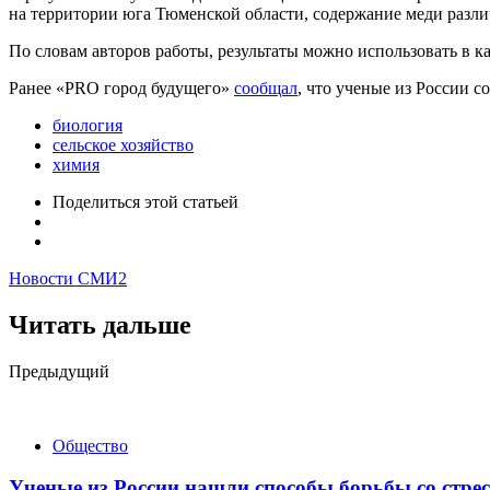
на территории юга Тюменской области, содержание меди различ
По словам авторов работы, результаты можно использовать в ка
Ранее «PRO город будущего»
сообщал
, что ученые из России 
биология
сельское хозяйство
химия
Поделиться
этой статьей
Новости СМИ2
Читать дальше
Post
Предыдущий
navigation
Общество
Ученые из России нашли способы борьбы со стре