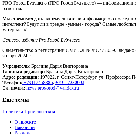
PRO Город Будущего (ПРО Город Будущего) — информационное 
развития.
Мы стремимся дать нашему читателю информацию о последних 
интеллект? Будут ли в тренде «умные» города? Самые любопыт
материалах!
Сетевое издание Рrо Город Будущего
Свидетельство о регистрации СМИ ЭЛ № ФС77-86593 выдано Ф
января 2024 г.
Учредитель:
Брагина Дарья Викторовна
Главный редактор:
Брагина Дарья Викторовна
Адрес редакции:
197022, г. Санкт-Петербург, ул. Профессора По
Телефон:
+79117458385
,
+79117230003
Эл. почта:
news.progorod@yandex.ru
Ещё темы
Политика
Происшествия
О проекте
Вакансии
Реклама