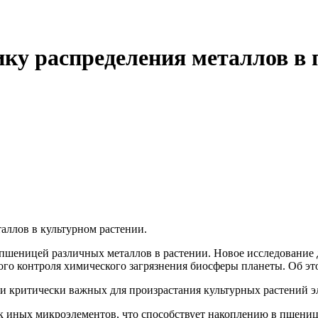
ику распределения металлов в
ллов в культурном растении.
шеницей различных металлов в растении. Новое исследование д
ого контроля химического загрязнения биосферы планеты. Об это
 критически важных для произрастания культурных растений элем
к иных микроэлементов, что способствует накоплению в пшенице