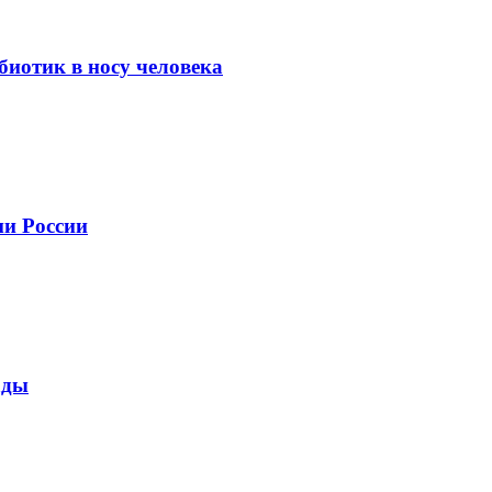
иотик в носу человека
ми России
ады