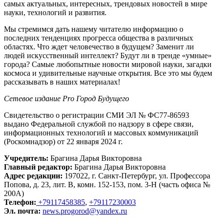
самых актуальных, интересных, трендовых новостей в мире
науки, технологий и развития.
Мы стремимся дать нашему читателю информацию о
последних тенденциях прогресса общества в различных
областях. Что ждет человечество в будущем? Заменит ли
людей искусственный интеллект? Будут ли в тренде «умные»
города? Самые любопытные новости мировой науки, загадки
космоса и удивительные научные открытия. Все это мы будем
рассказывать в наших материалах!
Сетевое издание Рrо Город Будущего
Свидетельство о регистрации СМИ ЭЛ № ФС77-86593
выдано Федеральной службой по надзору в сфере связи,
информационных технологий и массовых коммуникаций
(Роскомнадзор) от 22 января 2024 г.
Учредитель:
Брагина Дарья Викторовна
Главный редактор:
Брагина Дарья Викторовна
Адрес редакции:
197022, г. Санкт-Петербург, ул. Профессора
Попова, д. 23, лит. В, комн. 152-153, пом. 3-Н (часть офиса №
200А)
Телефон:
+79117458385
,
+79117230003
Эл. почта:
news.progorod@yandex.ru