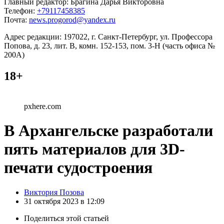
Главный редактор: Брагина Дарья Викторовна
Телефон:
+79117458385
Почта:
news.progorod@yandex.ru
Адрес редакции: 197022, г. Санкт-Петербург, ул. Профессора
Попова, д. 23, лит. В, комн. 152-153, пом. 3-Н (часть офиса №
200А)
18+
pxhere.com
В Архангельске разработали
пять материалов для 3D-
печати судостроения
Posted
Виктория Позова
by
31 октября 2023 в 12:09
Поделиться
этой статьей