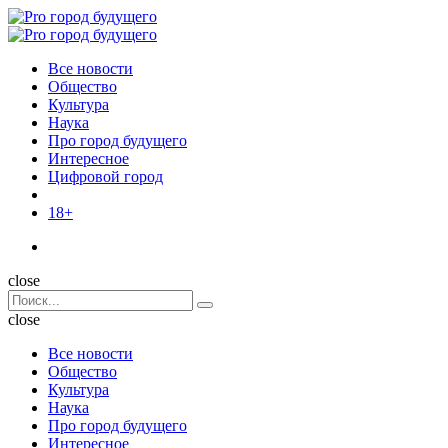
Menu
Поиск
Menu
Pro
город
Все новости
будущего
Общество
Культура
Наука
Про город будущего
Интересное
Цифровой город
18+
Поиск
close
Search
Поиск
for:
close
Все новости
Общество
Культура
Наука
Про город будущего
Интересное