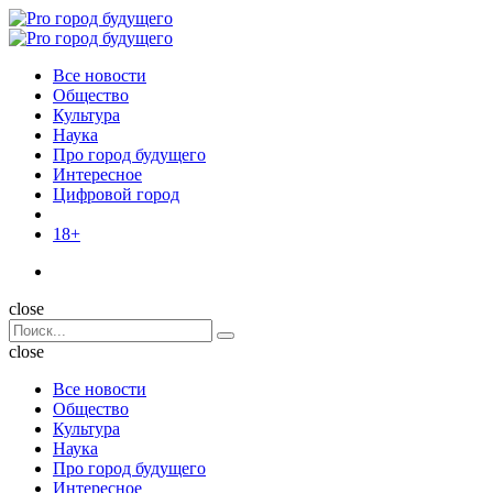
Menu
Поиск
Menu
Pro
город
Все новости
будущего
Общество
Культура
Наука
Про город будущего
Интересное
Цифровой город
18+
Поиск
close
Search
Поиск
for:
close
Все новости
Общество
Культура
Наука
Про город будущего
Интересное