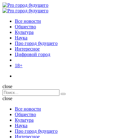
Menu
Поиск
Menu
Pro
город
Все новости
будущего
Общество
Культура
Наука
Про город будущего
Интересное
Цифровой город
18+
Поиск
close
Search
Поиск
for:
close
Все новости
Общество
Культура
Наука
Про город будущего
Интересное