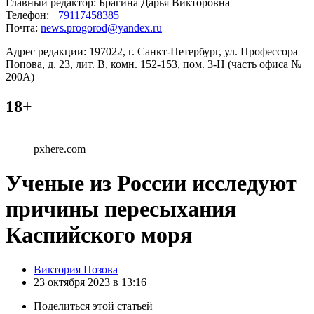
Главный редактор: Брагина Дарья Викторовна
Телефон:
+79117458385
Почта:
news.progorod@yandex.ru
Адрес редакции: 197022, г. Санкт-Петербург, ул. Профессора
Попова, д. 23, лит. В, комн. 152-153, пом. 3-Н (часть офиса №
200А)
18+
pxhere.com
Ученые из России исследуют
причины пересыхания
Каспийского моря
Posted
Виктория Позова
by
23 октября 2023 в 13:16
Поделиться
этой статьей