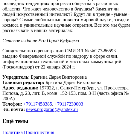
последних тенденциях прогресса общества в различных
областях. Что ждет человечество в будущем? Заменит ли
людей искусственный интеллект? Будут ли в тренде «умные»
города? Самые любопытные новости мировой науки, загадки
космоса и удивительные научные открытия. Все это мы будем
рассказывать в наших материалах!
Сетевое издание Рrо Город Будущего
Свидетельство о регистрации СМИ ЭЛ № ФС77-86593
выдано Федеральной службой по надзору в сфере связи,
информационных технологий и массовых коммуникаций
(Роскомнадзор) от 22 января 2024 г.
Учредитель:
Брагина Дарья Викторовна
Главный редактор:
Брагина Дарья Викторовна
Адрес редакции:
197022, г. Санкт-Петербург, ул. Профессора
Попова, д. 23, лит. В, комн. 152-153, пом. 3-Н (часть офиса №
200А)
Телефон:
+79117458385
,
+79117230003
Эл. почта:
news.progorod@yandex.ru
Ещё темы
Политика
Происшествия