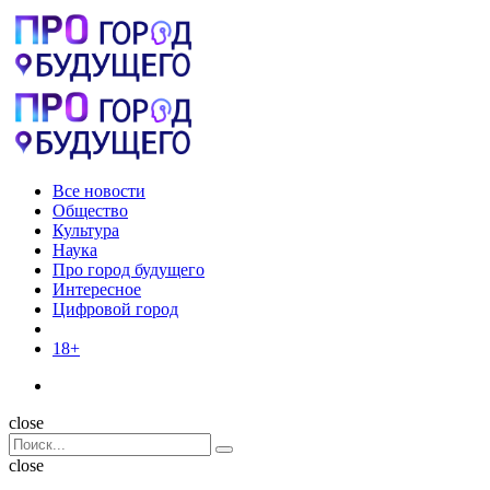
Menu
Поиск
Menu
Pro
город
будущего
Все новости
Общество
Культура
Наука
Про город будущего
Интересное
Цифровой город
18+
Поиск
close
Search
Поиск
for:
close