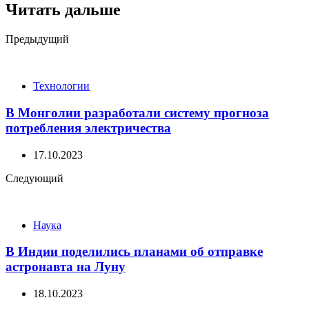
Читать дальше
Post
Предыдущий
navigation
Технологии
В Монголии разработали систему прогноза
потребления электричества
17.10.2023
Следующий
Наука
В Индии поделились планами об отправке
астронавта на Луну
18.10.2023