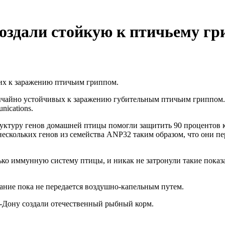
оздали стойкую к птичьему гр
их к заражению птичьим гриппом.
чайно устойчивых к заражению губительным птичьим гриппом. 
ications.
уктуру генов домашней птицы помогли защитить 90 процентов к
 нескольких генов из семейства ANP32 таким образом, что они п
ько иммунную систему птицы, и никак не затронули такие показ
вание пока не передается воздушно-капельным путем.
на-Дону создали отечественный рыбный корм.