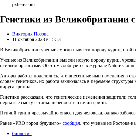
pxhere.com
Генетики из Великобритании с
Posted
Виктория Позова
by
11 октября 2023 в 15:13
В Великобритании ученые смогли вывести породу куриц, стойк
Ученые из Великобритании вывели новую породу куриц, чрезвы
птичьем организме. Об этом сообщается в журнале Nature Commun
Авторы работы поделились, что внесенные ими изменения в стр
словам генетиков, их работа заключалась в перемене структуры
вируса гриппа.
Генетики рассказали, что генетические изменения защитили тол
пернатые смогут стойко переносить птичий грипп.
Птичий грипп чрезвычайно опасен для человека, однако заболе
Ранее «PRO город будущего»
сообщал
, что ученые из Ростова-
биология