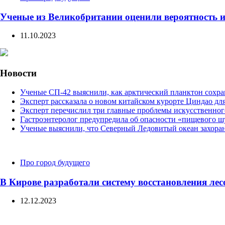
Ученые из Великобритании оценили вероятность и
11.10.2023
Новости
Ученые СП-42 выяснили, как арктический планктон сохра
Эксперт рассказала о новом китайском курорте Циндао дл
Эксперт перечислил три главные проблемы искусственног
Гастроэнтеролог предупредила об опасности «пищевого ш
Ученые выяснили, что Северный Ледовитый океан захоран
Categories
Про город будущего
В Кирове разработали систему восстановления лес
12.12.2023