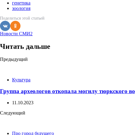
генетика
зоология
Поделиться
этой статьей
Новости СМИ2
Читать дальше
Post
Предыдущий
navigation
Культура
Группа археологов откопала могилу тюркского во
11.10.2023
Следующий
Про город будущего