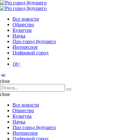
Menu
Поиск
Menu
Pro
город
Все новости
будущего
Общество
Культура
Наука
Про город будущего
Интересное
Цифровой город
18+
Поиск
close
Search
Поиск
for:
close
Все новости
Общество
Культура
Наука
Про город будущего
Интересное
Цифровой город