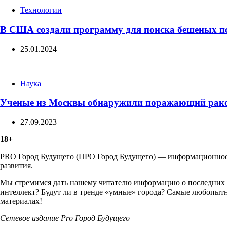
Categories
Технологии
В США создали программу для поиска бешеных п
25.01.2024
Categories
Наука
Ученые из Москвы обнаружили поражающий рако
27.09.2023
18+
PRO Город Будущего (ПРО Город Будущего) — информационное м
развития.
Мы стремимся дать нашему читателю информацию о последних т
интеллект? Будут ли в тренде «умные» города? Самые любопытн
материалах!
Сетевое издание Рrо Город Будущего