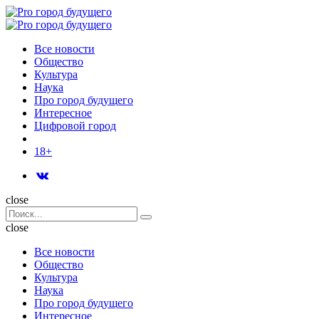
Menu
Поиск
Menu
Pro
город
Все новости
будущего
Общество
Культура
Наука
Про город будущего
Интересное
Цифровой город
18+
Поиск
close
Search
Поиск
for:
close
Все новости
Общество
Культура
Наука
Про город будущего
Интересное