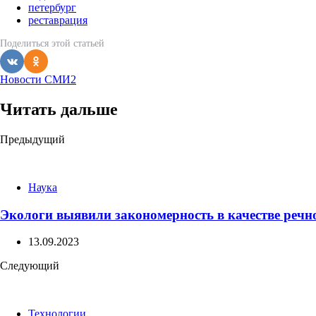
петербург
реставрация
Поделиться
этой статьей
Новости СМИ2
Читать дальше
Post
Предыдущий
navigation
Наука
Экологи выявили закономерность в качестве реч
13.09.2023
Следующий
Технологии