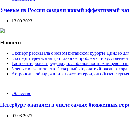
Ученые из России создали новый эффективный ка
13.09.2023
Новости
Эксперт рассказала о новом китайском курорте Циндао дл
Эксперт перечислил три главные проблемы искусственног
Гастроэнтеролог предупредила об опасности «пищевого ш
Ученые выяснили, что Северный Ледовитый океан захоран
Астрономы обнаружили в поясе астероидов объект с трем
Categories
Общество
Петербург оказался в числе самых бюджетных гор
05.03.2025