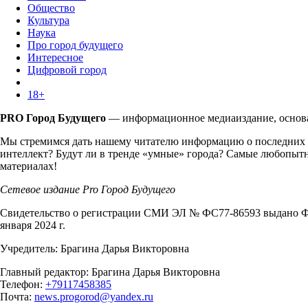
Общество
Культура
Наука
Про город будущего
Интересное
Цифровой город
18+
PRO Город Будущего
— информационное медиаиздание, основан
Мы стремимся дать нашему читателю информацию о последних т
интеллект? Будут ли в тренде «умные» города? Самые любопытн
материалах!
Сетевое издание Pro Город Будущего
Свидетельство о регистрации СМИ ЭЛ № ФС77-86593 выдано Фе
января 2024 г.
Учредитель: Брагина Дарья Викторовна
Главный редактор: Брагина Дарья Викторовна
Телефон:
+79117458385
Почта:
news.progorod@yandex.ru