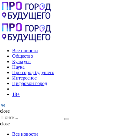
Menu
Поиск
Menu
Pro
город
будущего
Все новости
Общество
Культура
Наука
Про город будущего
Интересное
Цифровой город
18+
Поиск
close
Search
Поиск
for:
close
Все новости