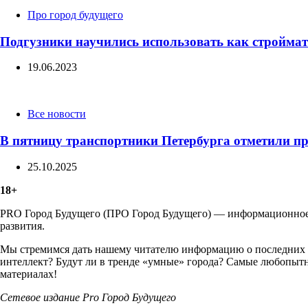
Categories
Про город будущего
Подгузники научились использовать как стройма
19.06.2023
Categories
Все новости
В пятницу транспортники Петербурга отметили п
25.10.2025
18+
PRO Город Будущего (ПРО Город Будущего) — информационное м
развития.
Мы стремимся дать нашему читателю информацию о последних т
интеллект? Будут ли в тренде «умные» города? Самые любопытн
материалах!
Сетевое издание Рrо Город Будущего