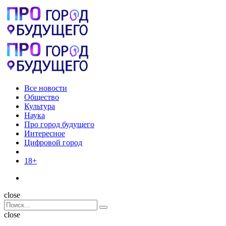
Menu
Поиск
Menu
Pro
город
будущего
Все новости
Общество
Культура
Наука
Про город будущего
Интересное
Цифровой город
18+
Поиск
close
Search
Поиск
for:
close