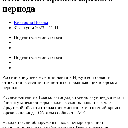
периода
Posted
Виктория Позова
by
31 августа 2023 в 11:11
Поделиться
этой статьей
Поделиться
этой статьей
Российские ученые смогли найти в Иркутской области
отпечатки растений и животных, проживающих в юрском
периоде.
Исследователи из Томского государственного университета и
Института земной коры в ходе раскопок нашли в земле
Иркутской области отложения животных и растений времен
юрского периода. Об этом сообщает ТАСС.
Находки были обнаружены в ходе четырехдневной
экспедиции ученых в районе города Тулун, в деревне