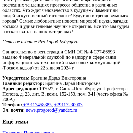
последних тенденциях прогресса общества в различных
областях. Что ждет человечество в будущем? Заменит ли
людей искусственный интеллект? Будут ли в тренде «умные»
города? Самые любопытные новости мировой науки, загадки
космоса и удивительные научные открытия. Все это мы будем
рассказывать в наших материалах!
Сетевое издание Рrо Город Будущего
Свидетельство о регистрации СМИ ЭЛ № ФС77-86593
выдано Федеральной службой по надзору в сфере связи,
информационных технологий и массовых коммуникаций
(Роскомнадзор) от 22 января 2024 г.
Учредитель:
Брагина Дарья Викторовна
Главный редактор:
Брагина Дарья Викторовна
Адрес редакции:
197022, г. Санкт-Петербург, ул. Профессора
Попова, д. 23, лит. В, комн. 152-153, пом. 3-Н (часть офиса №
200А)
Телефон:
+79117458385
,
+79117230003
Эл. почта:
news.progorod@yandex.ru
Ещё темы
Политика
Происшествия