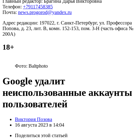
Главный редактор: Брагина Дарья Викторовна
Телефон:
+79117458385
Почта:
news.progorod@yandex.ru
Адрес редакции: 197022, г. Санкт-Петербург, ул. Профессора
Попова, д. 23, лит. В, комн. 152-153, пом. 3-Н (часть офиса №
200А)
18+
Фото: Baltphoto
Google удалит
неиспользованные аккаунты
пользователей
Posted
Виктория Позова
by
16 августа 2023 в 14:04
Поделиться
этой статьей