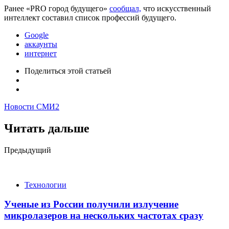
Ранее «PRO город будущего»
сообщал,
что искусственный
интеллект составил список профессий будущего.
Google
аккаунты
интернет
Поделиться
этой статьей
Новости СМИ2
Читать дальше
Post
Предыдущий
navigation
Технологии
Ученые из России получили излучение
микролазеров на нескольких частотах сразу