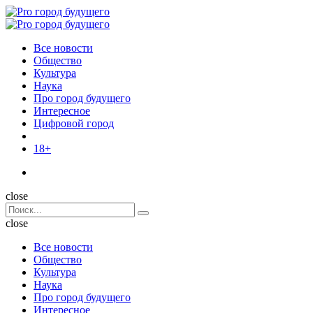
Menu
Поиск
Menu
Pro
город
Все новости
будущего
Общество
Культура
Наука
Про город будущего
Интересное
Цифровой город
18+
Поиск
close
Search
Поиск
for:
close
Все новости
Общество
Культура
Наука
Про город будущего
Интересное