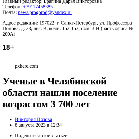
Главный редактор: Брагина Дарья Викторовна
Телефон:
+79117458385
Почта:
news.progorod@yandex.ru
Адрес редакции: 197022, г. Санкт-Петербург, ул. Профессора
Попова, д. 23, лит. В, комн. 152-153, пом. 3-Н (часть офиса №
200А)
18+
pxhere.com
Ученые в Челябинской
области нашли поселение
возрастом 3 700 лет
Posted
Виктория Позова
by
8 августа 2023 в 12:34
Поделиться
этой статьей