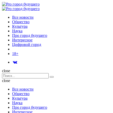
Menu
Поиск
Menu
Pro
город
Все новости
будущего
Общество
Культура
Наука
Про город будущего
Интересное
Цифровой город
18+
Поиск
close
Search
Поиск
for:
close
Все новости
Общество
Культура
Наука
Про город будущего
Интересное