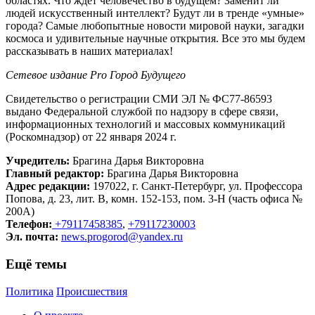
областях. Что ждет человечество в будущем? Заменит ли
людей искусственный интеллект? Будут ли в тренде «умные»
города? Самые любопытные новости мировой науки, загадки
космоса и удивительные научные открытия. Все это мы будем
рассказывать в наших материалах!
Сетевое издание Рrо Город Будущего
Свидетельство о регистрации СМИ ЭЛ № ФС77-86593
выдано Федеральной службой по надзору в сфере связи,
информационных технологий и массовых коммуникаций
(Роскомнадзор) от 22 января 2024 г.
Учредитель:
Брагина Дарья Викторовна
Главный редактор:
Брагина Дарья Викторовна
Адрес редакции:
197022, г. Санкт-Петербург, ул. Профессора
Попова, д. 23, лит. В, комн. 152-153, пом. 3-Н (часть офиса №
200А)
Телефон:
+79117458385
,
+79117230003
Эл. почта:
news.progorod@yandex.ru
Ещё темы
Политика
Происшествия