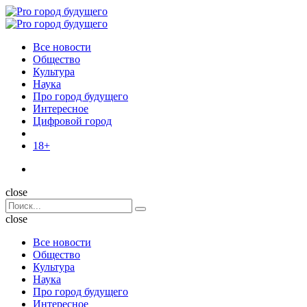
Menu
Поиск
Menu
Pro
город
Все новости
будущего
Общество
Культура
Наука
Про город будущего
Интересное
Цифровой город
18+
Поиск
close
Search
Поиск
for:
close
Все новости
Общество
Культура
Наука
Про город будущего
Интересное