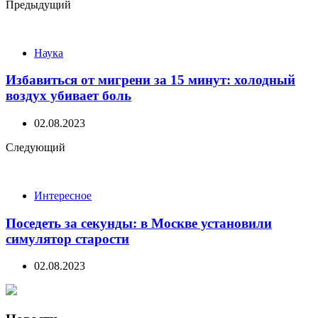
Post
Предыдущий
navigation
Наука
Избавиться от мигрени за 15 минут: холодный
воздух убивает боль
02.08.2023
Следующий
Интересное
Поседеть за секунды: в Москве установили
симулятор старости
02.08.2023