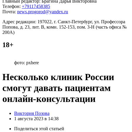
Главный редактор: Брагина Дарья Викторовна
Телефон:
+79117458385
Почта:
news.progorod@yandex.ru
Адрес редакции: 197022, г. Санкт-Петербург, ул. Профессора
Попова, д. 23, лит. В, комн. 152-153, пом. 3-Н (часть офиса №
200А)
18+
фото: pxhere
Несколько клиник России
смогут давать пациентам
онлайн-консультации
Posted
Виктория Позова
by
1 августа 2023 в 14:38
Поделиться
этой статьей