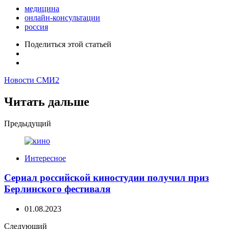
медицина
онлайн-консультации
россия
Поделиться
этой статьей
Новости СМИ2
Читать дальше
Post
Предыдущий
navigation
Интересное
Сериал российской киностудии получил приз
Берлинского фестиваля
01.08.2023
Следующий