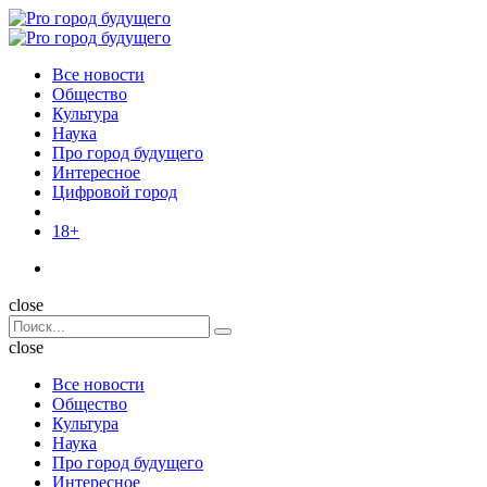
Menu
Поиск
Menu
Pro
город
Все новости
будущего
Общество
Культура
Наука
Про город будущего
Интересное
Цифровой город
18+
Поиск
close
Search
Поиск
for:
close
Все новости
Общество
Культура
Наука
Про город будущего
Интересное