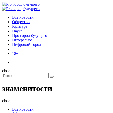
Menu
Поиск
Menu
Pro
город
Все новости
будущего
Общество
Культура
Наука
Про город будущего
Интересное
Цифровой город
18+
Поиск
close
Search
Поиск
for:
знаменитости
close
Все новости