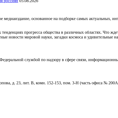
ля россиян
05.08.2026
медиаиздание, основанное на подборке самых актуальных, инте
тенденциях прогресса общества в различных областях. Что жде
ные новости мировой науки, загадки космоса и удивительные на
едеральной службой по надзору в сфере связи, информационны
пова, д. 23, лит. В, комн. 152-153, пом. 3-Н (часть офиса № 200А