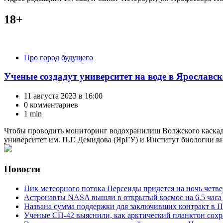
18+
Категории
Про город будущего
Ученые создадут университет на воде в Ярославс
11 августа 2023 в 16:00
0 комментариев
1 min
Чтобы проводить мониторинг водохранилищ Волжского каскада
университет им. П.Г. Демидова (ЯрГУ) и Институт биологии вн
Новости
Пик метеорного потока Персеиды придется на ночь четве
Астронавты NASA вышли в открытый космос на 6,5 часа 
Названа сумма поддержки для заключивших контракт в П
Ученые СП-42 выяснили, как арктический планктон сох