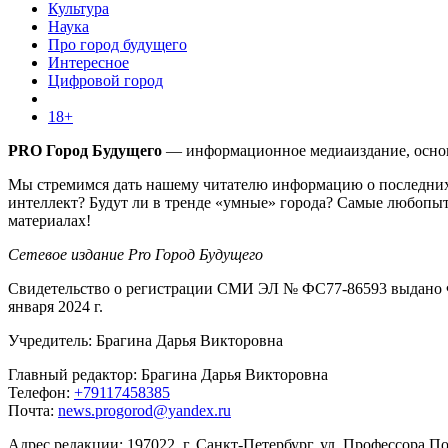
Культура
Наука
Про город будущего
Интересное
Цифровой город
18+
PRO Город Будущего
— информационное медиаиздание, основа
Мы стремимся дать нашему читателю информацию о последних 
интеллект? Будут ли в тренде «умные» города? Самые любопыт
материалах!
Сетевое издание Pro Город Будущего
Свидетельство о регистрации СМИ ЭЛ № ФС77-86593 выдано Ф
января 2024 г.
Учредитель: Брагина Дарья Викторовна
Главный редактор: Брагина Дарья Викторовна
Телефон:
+79117458385
Почта:
news.progorod@yandex.ru
Адрес редакции: 197022, г. Санкт-Петербург, ул. Профессора Поп