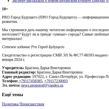
Эксперт рассказала о новом китайском курорте Циндао д
18+
PRO Город Будущего (ПРО Город Будущего) — информационное 
развития.
Мы стремимся дать нашему читателю информацию о последних 
интеллект? Будут ли в тренде «умные» города? Самые любопыт
материалах!
Сетевое издание Рrо Город Будущего
Свидетельство о регистрации СМИ ЭЛ № ФС77-86593 выдано Ф
января 2024 г.
Учредитель:
Брагина Дарья Викторовна
Главный редактор:
Брагина Дарья Викторовна
Адрес редакции:
197022, г. Санкт-Петербург, ул. Профессора По
Телефон:
+79117458385
,
+79117230003
Эл. почта:
news.progorod@yandex.ru
Ещё темы
Политика
Происшествия