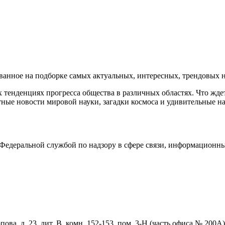
нное на подборке самых актуальных, интересных, трендовых но
тенденциях прогресса общества в различных областях. Что жде
ные новости мировой науки, загадки космоса и удивительные на
едеральной службой по надзору в сфере связи, информационны
ова, д. 23, лит. В, комн. 152-153, пом. 3-Н (часть офиса № 200А)