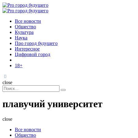
Menu
Поиск
Menu
Pro
город
Все новости
будущего
Общество
Культура
Наука
Про город будущего
Интересное
Цифровой город
18+
Поиск
close
Search
Поиск
for:
плавучий университет
close
Все новости
Общество