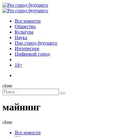
Menu
Поиск
Menu
Pro
город
Все новости
будущего
Общество
Культура
Наука
Про город будущего
Интересное
Цифровой город
18+
Поиск
close
Search
Поиск
for:
майнинг
close
Все новости