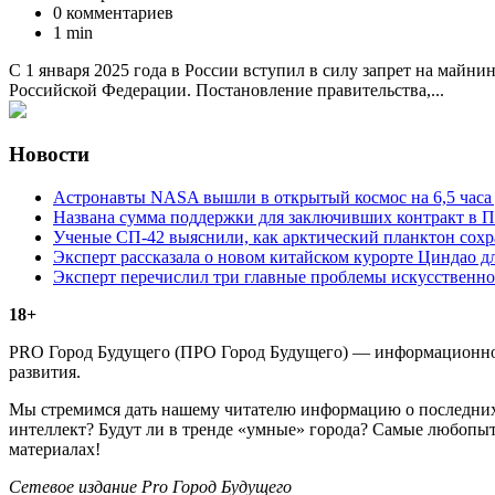
0 комментариев
1 min
С 1 января 2025 года в России вступил в силу запрет на майн
Российской Федерации. Постановление правительства,...
Новости
Астронавты NASA вышли в открытый космос на 6,5 часа 
Названа сумма поддержки для заключивших контракт в П
Ученые СП-42 выяснили, как арктический планктон сох
Эксперт рассказала о новом китайском курорте Циндао д
Эксперт перечислил три главные проблемы искусственно
18+
PRO Город Будущего (ПРО Город Будущего) — информационное 
развития.
Мы стремимся дать нашему читателю информацию о последних 
интеллект? Будут ли в тренде «умные» города? Самые любопыт
материалах!
Сетевое издание Рrо Город Будущего