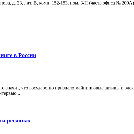
ова, д. 23, лит. В, комн. 152-153, пом. 3-Н (часть офиса № 200А)
инге в России
то значит, что государство признало майнинговые активы и эле
тервью...
яти регионах