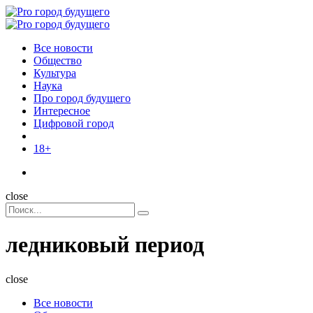
Menu
Поиск
Menu
Pro
город
Все новости
будущего
Общество
Культура
Наука
Про город будущего
Интересное
Цифровой город
18+
Поиск
close
Search
Поиск
for:
ледниковый период
close
Все новости