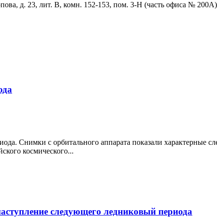
ова, д. 23, лит. В, комн. 152-153, пом. 3-Н (часть офиса № 200А)
ода
иода. Снимки с орбитального аппарата показали характерные с
ского космического...
наступление следующего ледниковый периода