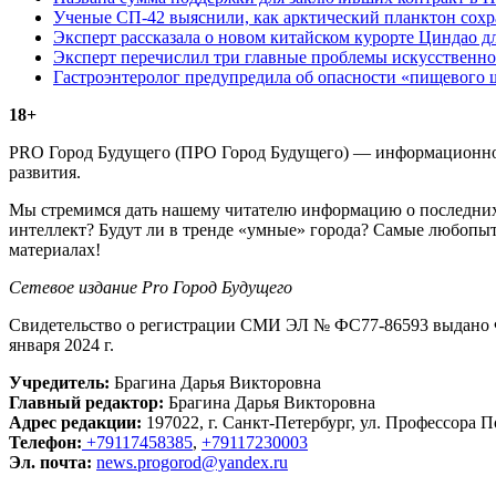
Ученые СП-42 выяснили, как арктический планктон сох
Эксперт рассказала о новом китайском курорте Циндао д
Эксперт перечислил три главные проблемы искусственно
Гастроэнтеролог предупредила об опасности «пищевого 
18+
PRO Город Будущего (ПРО Город Будущего) — информационное 
развития.
Мы стремимся дать нашему читателю информацию о последних 
интеллект? Будут ли в тренде «умные» города? Самые любопыт
материалах!
Сетевое издание Рrо Город Будущего
Свидетельство о регистрации СМИ ЭЛ № ФС77-86593 выдано Ф
января 2024 г.
Учредитель:
Брагина Дарья Викторовна
Главный редактор:
Брагина Дарья Викторовна
Адрес редакции:
197022, г. Санкт-Петербург, ул. Профессора По
Телефон:
+79117458385
,
+79117230003
Эл. почта:
news.progorod@yandex.ru