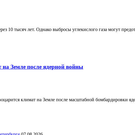
з 10 тысяч лет. Однако выбросы углекислого газа могут предот
т на Земле после ядерной войны
й воцарится климат на Земле после масштабной бомбардировки я
етербурге
07.08.2026