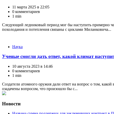
11 марта 2025 в 22:05
0 комментариев
1 min
Следующий ледниковый период мог бы наступить примерно чере
похолодания и потепления связаны с циклами Миланковича...
Категории
Наука
Ученые смогли дать ответ, какой климат наступи
10 августа 2023 в 14:46
0 комментариев
1 min
Создатели атомного оружия дали ответ на вопрос о том, како
озадачены вопросом, что произошло бы с...
Новости
Названа сумма поддержки для заключивших контракт в П