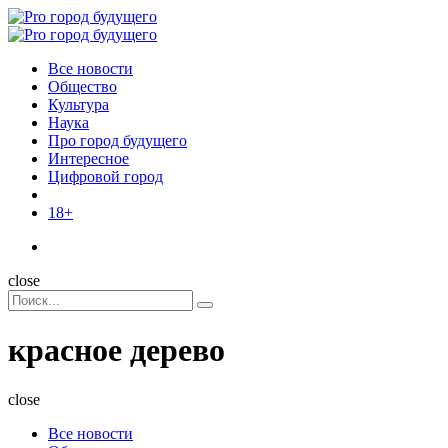
Menu
Поиск
Menu
Pro
город
Все новости
будущего
Общество
Культура
Наука
Про город будущего
Интересное
Цифровой город
18+
Поиск
close
Search
Поиск
for:
красное дерево
close
Все новости