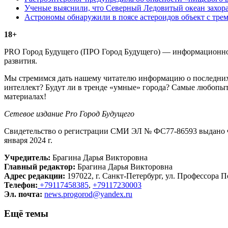
Ученые выяснили, что Северный Ледовитый океан захора
Астрономы обнаружили в поясе астероидов объект с тре
18+
PRO Город Будущего (ПРО Город Будущего) — информационное 
развития.
Мы стремимся дать нашему читателю информацию о последних 
интеллект? Будут ли в тренде «умные» города? Самые любопыт
материалах!
Сетевое издание Рrо Город Будущего
Свидетельство о регистрации СМИ ЭЛ № ФС77-86593 выдано Ф
января 2024 г.
Учредитель:
Брагина Дарья Викторовна
Главный редактор:
Брагина Дарья Викторовна
Адрес редакции:
197022, г. Санкт-Петербург, ул. Профессора По
Телефон:
+79117458385
,
+79117230003
Эл. почта:
news.progorod@yandex.ru
Ещё темы