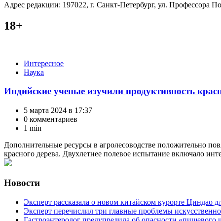
Адрес редакции: 197022, г. Санкт-Петербург, ул. Профессора Поп
18+
Категории
Интересное
Наука
Индийские ученые изучили продуктивность красн
5 марта 2024 в 17:37
0 комментариев
1 min
Дополнительные ресурсы в агролесоводстве положительно повл
красного дерева. Двухлетнее полевое испытание включало инте
Новости
Эксперт рассказала о новом китайском курорте Циндао д
Эксперт перечислил три главные проблемы искусственно
Гастроэнтеролог предупредила об опасности «пищевого 