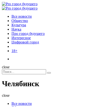
Menu
Поиск
Menu
Pro
город
Все новости
будущего
Общество
Культура
Наука
Про город будущего
Интересное
Цифровой город
18+
Поиск
close
Search
Поиск
for:
Челябинск
close
Все новости