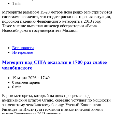
1 min
Метеориты размером 15-20 метров пока редко регистрируются
системами слежения, что создает риски повторения ситуации,
подобной падению Челябинского метеорита в 2013 году.
Такое мнение высказал инженер обсерватории «Вега»
Новосибирского госуниверситета Михаил...
Категории
Все новости
Интересное
Метеорит над США оказался в 1700 раз слабее
челябинского
19 марта 2026 в 17:40
0 комментариев
0 min
Взрыв метеорита, который на днях прогремел над
американским штатом Огайо, серьезно уступает по мощности
знаменитому челябинскому болиду. Ученый Константин
Рязанцев из Института геохимии и аналитической химии
имени Вернадского РАН сравнил...