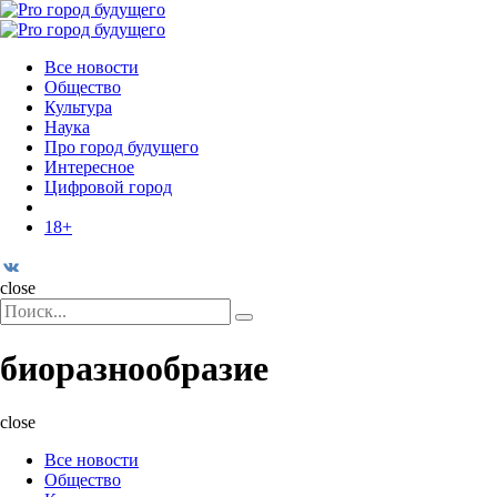
Menu
Поиск
Menu
Pro
город
Все новости
будущего
Общество
Культура
Наука
Про город будущего
Интересное
Цифровой город
18+
Поиск
close
Search
Поиск
for:
биоразнообразие
close
Все новости
Общество