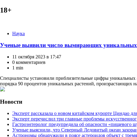
18+
Категории
Наука
Ученые выявили число вымирающих уникальных 
11 октября 2023 в 17:47
0 комментариев
1 min
Специалисты установили приблизительные цифры уникальных ал
порядка 90 процентов уникальных растений, произрастающих на
Новости
Эксперт рассказала о новом китайском курорте Циндао дл
Эксперт перечислил три главные проблемы искусственног
Гастроэнтеролог предупредила об опасности «пищевого ш
Ученые выяснили, что Северный Ледовитый океан захоран
Астрономы обнаружили в поясе астероидов объект с трем