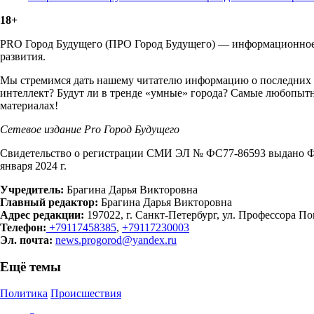
18+
PRO Город Будущего (ПРО Город Будущего) — информационное м
развития.
Мы стремимся дать нашему читателю информацию о последних т
интеллект? Будут ли в тренде «умные» города? Самые любопытн
материалах!
Сетевое издание Рrо Город Будущего
Свидетельство о регистрации СМИ ЭЛ № ФС77-86593 выдано Фе
января 2024 г.
Учредитель:
Брагина Дарья Викторовна
Главный редактор:
Брагина Дарья Викторовна
Адрес редакции:
197022, г. Санкт-Петербург, ул. Профессора Поп
Телефон:
+79117458385
,
+79117230003
Эл. почта:
news.progorod@yandex.ru
Ещё темы
Политика
Происшествия