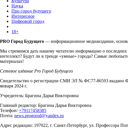
Культура
Наука
Про город будущего
Интересное
Цифровой город
18+
PRO Город Будущего
— информационное медиаиздание, основан
Мы стремимся дать нашему читателю информацию о последних т
интеллект? Будут ли в тренде «умные» города? Самые любопытн
материалах!
Сетевое издание Pro Город Будущего
Свидетельство о регистрации СМИ ЭЛ № ФС77-86593 выдано Фе
января 2024 г.
Учредитель: Брагина Дарья Викторовна
Главный редактор: Брагина Дарья Викторовна
Телефон:
+79117458385
Почта:
news.progorod@yandex.ru
Адрес редакции: 197022, г. Санкт-Петербург, ул. Профессора Попо