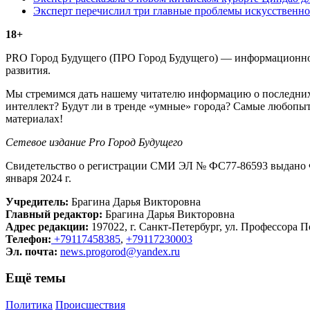
Эксперт перечислил три главные проблемы искусственно
18+
PRO Город Будущего (ПРО Город Будущего) — информационное 
развития.
Мы стремимся дать нашему читателю информацию о последних 
интеллект? Будут ли в тренде «умные» города? Самые любопыт
материалах!
Сетевое издание Рrо Город Будущего
Свидетельство о регистрации СМИ ЭЛ № ФС77-86593 выдано Ф
января 2024 г.
Учредитель:
Брагина Дарья Викторовна
Главный редактор:
Брагина Дарья Викторовна
Адрес редакции:
197022, г. Санкт-Петербург, ул. Профессора По
Телефон:
+79117458385
,
+79117230003
Эл. почта:
news.progorod@yandex.ru
Ещё темы
Политика
Происшествия