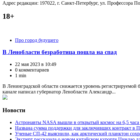
Адрес редакции: 197022, г. Санкт-Петербург, ул. Профессора Поп
18+
Категории
Про город будущего
В Ленобласти безработица пошла на спад
22 мая 2023 в 10:49
0 комментариев
1 min
В Ленинградской области снижается уровень регистрируемой без
канале написал губернатор Ленобласти Александр...
Новости
Астронавты NASA вышли в открытый космос на 6,5 часа 
Названа сумма поддержки для заключивших контракт в П
Ученые СП-42 выяснили, как арктический планктон сох
Эксперт рассказала о новом китайском курорте Циндао д