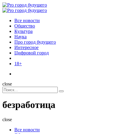
Menu
Поиск
Menu
Pro
город
Все новости
будущего
Общество
Культура
Наука
Про город будущего
Интересное
Цифровой город
18+
Поиск
close
Search
Поиск
for:
безработица
close
Все новости