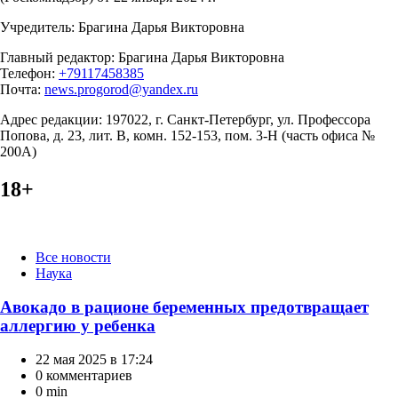
Учредитель: Брагина Дарья Викторовна
Главный редактор: Брагина Дарья Викторовна
Телефон:
+79117458385
Почта:
news.progorod@yandex.ru
Адрес редакции: 197022, г. Санкт-Петербург, ул. Профессора
Попова, д. 23, лит. В, комн. 152-153, пом. 3-Н (часть офиса №
200А)
18+
Категории
Все новости
Наука
Авокадо в рационе беременных предотвращает
аллергию у ребенка
22 мая 2025 в 17:24
0 комментариев
0 min