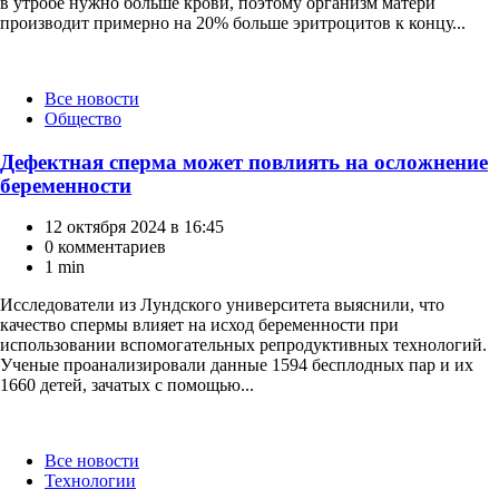
в утробе нужно больше крови, поэтому организм матери
производит примерно на 20% больше эритроцитов к концу...
Категории
Все новости
Общество
Дефектная сперма может повлиять на осложнение
беременности
12 октября 2024 в 16:45
0 комментариев
1 min
Исследователи из Лундского университета выяснили, что
качество спермы влияет на исход беременности при
использовании вспомогательных репродуктивных технологий.
Ученые проанализировали данные 1594 бесплодных пар и их
1660 детей, зачатых с помощью...
Категории
Все новости
Технологии