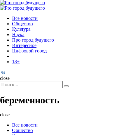
Menu
Поиск
Menu
Pro
город
Все новости
будущего
Общество
Культура
Наука
Про город будущего
Интересное
Цифровой город
18+
Поиск
close
Search
Поиск
for:
беременность
close
Все новости
Общество