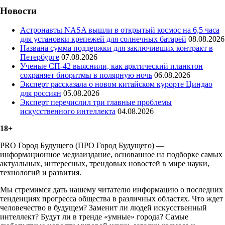
Новости
Астронавты NASA вышли в открытый космос на 6,5 часа
для установки крепежей для солнечных батарей
08.08.2026
Названа сумма поддержки для заключивших контракт в
Петербурге
07.08.2026
Ученые СП-42 выяснили, как арктический планктон
сохраняет биоритмы в полярную ночь
06.08.2026
Эксперт рассказала о новом китайском курорте Циндао
для россиян
05.08.2026
Эксперт перечислил три главные проблемы
искусственного интеллекта
04.08.2026
18+
PRO Город Будущего (ПРО Город Будущего) —
информационное медиаиздание, основанное на подборке самых
актуальных, интересных, трендовых новостей в мире науки,
технологий и развития.
Мы стремимся дать нашему читателю информацию о последних
тенденциях прогресса общества в различных областях. Что ждет
человечество в будущем? Заменит ли людей искусственный
интеллект? Будут ли в тренде «умные» города? Самые