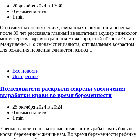
20 декабря 2024 в 17:30
0 комментариев
1 min
О возможных осложнениях, связанных с рождением ребенка
после 30 лет рассказала главный внештатный акушер-гинеколог
министерства здравоохранения Нижегородской области Ольга
Мануйленко. По словам специалиста, оптимальным возрастом
для рождения первенца считается период...
Категории
Все новости
Интересное
Исследователи раскрыли секреты увеличения
выработки крови во время беременности
25 октября 2024 в 20:24
0 комментариев
1 min
Ученые нашли гены, которые помогают вырабатывать больше
крови беременным женщинам. Во время беременности ребенку