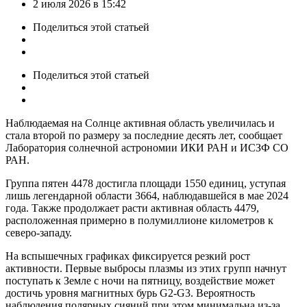
by
2 июля 2026 в 15:42
Поделиться
этой статьей
Поделиться
этой статьей
Наблюдаемая на Солнце активная область увеличилась и
стала второй по размеру за последние десять лет, сообщает
Лаборатория солнечной астрономии ИКИ РАН и ИСЗФ СО
РАН.
Группа пятен 4478 достигла площади 1550 единиц, уступая
лишь легендарной области 3664, наблюдавшейся в мае 2024
года. Также продолжает расти активная область 4479,
расположенная примерно в полумиллионе километров к
северо-западу.
На вспышечных графиках фиксируется резкий рост
активности. Первые выбросы плазмы из этих групп начнут
поступать к Земле с ночи на пятницу, воздействие может
достичь уровня магнитных бурь G2-G3. Вероятность
наблюдения полярных сияний при этом минимальна из-за