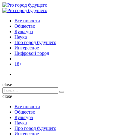
Menu
Поиск
Menu
Pro
город
Все новости
будущего
Общество
Культура
Наука
Про город будущего
Интересное
Цифровой город
18+
Поиск
close
Search
Поиск
for:
close
Все новости
Общество
Культура
Наука
Про город будущего
Интересное