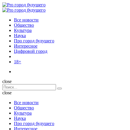
Menu
Поиск
Menu
Pro
город
Все новости
будущего
Общество
Культура
Наука
Про город будущего
Интересное
Цифровой город
18+
Поиск
close
Search
Поиск
for:
close
Все новости
Общество
Культура
Наука
Про город будущего
Интересное