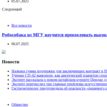
05.07.2025
Следующий
Все новости
Робособака из МГУ научится преодолевать высок
06.07.2025
Новости
Названа сумма поддержки для заключивших контракт в П
Ученые СП-42 выяснили, как арктический планктон сох
Эксперт рассказала о новом китайском курорте Циндао д
Эксперт перечислил три главные проблемы искусственно
Гастроэнтеролог предупредила об опасности «пищевого 
Categories
Общество