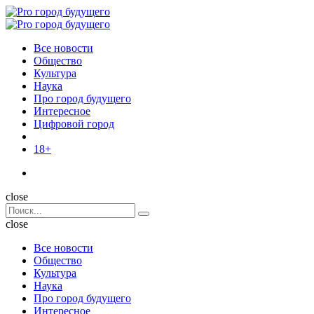
Menu
Поиск
Menu
Pro
город
Все новости
будущего
Общество
Культура
Наука
Про город будущего
Интересное
Цифровой город
18+
Поиск
close
Search
Поиск
for:
close
Все новости
Общество
Культура
Наука
Про город будущего
Интересное