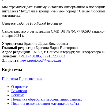
Мы стремимся дать нашему читателю информацию о последних 
интеллект? Будут ли в тренде «умные» города? Самые любопыт
материалах!
Сетевое издание Рrо Город Будущего
Свидетельство о регистрации СМИ ЭЛ № ФС77-86593 выдано Ф
января 2024 г.
Учредитель:
Брагина Дарья Викторовна
Главный редактор:
Брагина Дарья Викторовна
Адрес редакции:
197022, г. Санкт-Петербург, ул. Профессора По
Телефон:
+79117458385
,
+79117230003
Эл. почта:
news.progorod@yandex.ru
Ещё темы
Политика
Происшествия
О проекте
Вакансии
Реклама
Политика обработки персональных данных
Правила использования материалов сайта